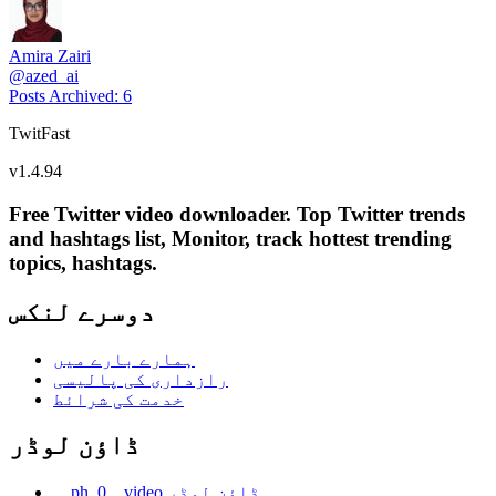
Amira Zairi
@
azed_ai
Posts Archived
:
6
TwitFast
v
1.4.94
Free Twitter video downloader. Top Twitter trends
and hashtags list, Monitor, track hottest trending
topics, hashtags.
دوسرے لنکس
ہمارے بارے میں
رازداری کی پالیسی
خدمت کی شرائط
ڈاؤن لوڈر
__ph_0__video ڈاؤن لوڈر