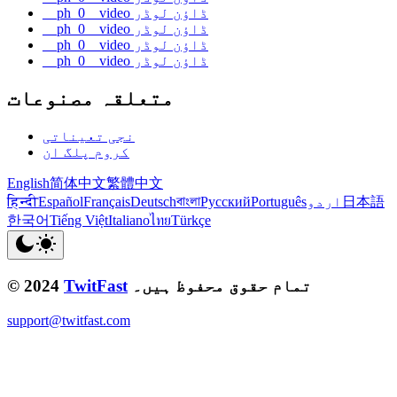
__ph_0__video ڈاؤن لوڈر
__ph_0__video ڈاؤن لوڈر
__ph_0__video ڈاؤن لوڈر
__ph_0__video ڈاؤن لوڈر
متعلقہ مصنوعات
نجی تعیناتی
کروم پلگ ان
English
简体中文
繁體中文
日本語
اردو
Português
Русский
বাংলা
Deutsch
Français
Español
हिन्दी
한국어
Tiếng Việt
Italiano
ไทย
Türkçe
تمام حقوق محفوظ ہیں۔
TwitFast
© 2024
support@twitfast.com