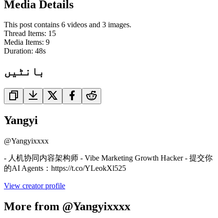
Media Details
This post contains 6 videos and 3 images.
Thread Items
:
15
Media Items
:
9
Duration:
48
s
بانٹیں
Yangyi
@
Yangyixxxx
- 人机协同内容架构师 - Vibe Marketing Growth Hacker - 提交你
的AI Agents：https://t.co/YLeokXl525
View creator profile
More from @Yangyixxxx