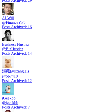
Posts Archived
:
29
AI Will
@
FinanceYF5
Posts Archived
:
16
Business Hustlez
@
BizHustlez
Posts Archived
:
14
歸藏(guizang.ai)
@
op7418
Posts Archived
:
12
iGeekbb
@
igeekbb
Posts Archived
:
7