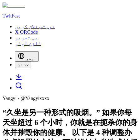
TwitFast
ٹویٹس تلاش کریں
X QRCode
عی تحریر
ڈاؤن لوڈر
اردو
لاگ ان
Yangyi
· @
Yangyixxxx
“久坐是另一种形式的吸烟。” 如果你每
天坐超过 6 个小时，你就是在扼杀你的身
体并摧毁你的健康。 以下是 4 种调整办