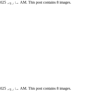
View this X/Twitter post from @wanerfu published on 13 مارچ، 2025 کو 06:34 AM. This post contains 8 images.
View this X/Twitter post from @wanerfu published on 13 مارچ، 2025 کو 06:34 AM. This post contains 8 images.