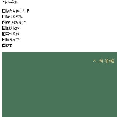
7条推详解

1️⃣做自媒体小红书

2️⃣做拍摄剪辑

3️⃣PPT模板制作

4️⃣拍照投稿

5️⃣写作投稿

6️⃣摆摊卖花

7️⃣抄书 