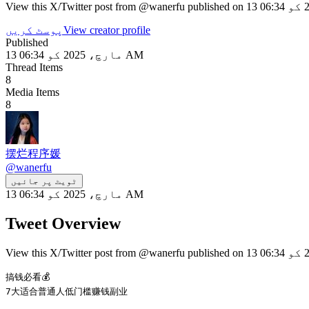
View creator profile
پوسٹ کریں
Published
13 مارچ، 2025 کو 06:34 AM
Thread Items
8
Media Items
8
摆烂程序媛
@
wanerfu
ٹویٹ پر جائیں
13 مارچ، 2025 کو 06:34 AM
Tweet Overview
搞钱必看💰

7大适合普通人低门槛赚钱副业
