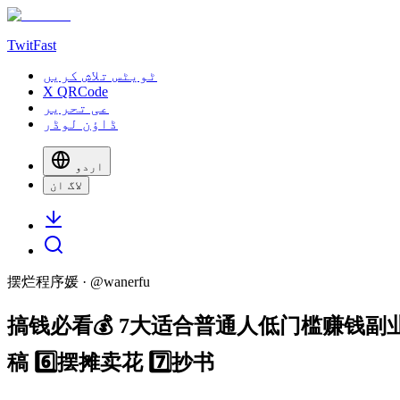
TwitFast
ٹویٹس تلاش کریں
X QRCode
عی تحریر
ڈاؤن لوڈر
اردو
لاگ ان
摆烂程序媛
· @
wanerfu
搞钱必看💰 7大适合普通人低门槛赚钱副业 7条
稿 6️⃣摆摊卖花 7️⃣抄书