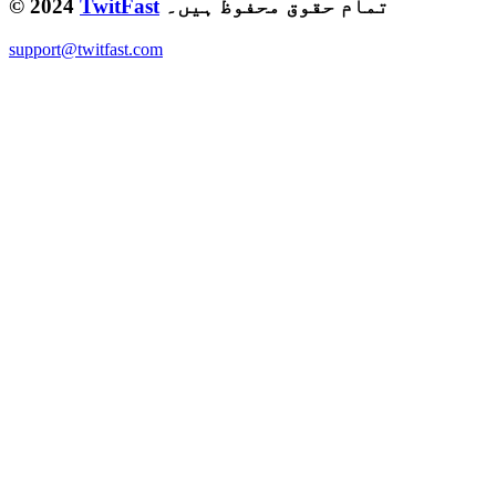
تمام حقوق محفوظ ہیں۔
TwitFast
© 2024
support@twitfast.com