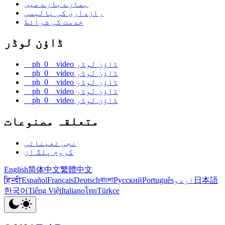
ہمارے بارے میں
رازداری کی پالیسی
خدمت کی شرائط
ڈاؤن لوڈر
__ph_0__video ڈاؤن لوڈر
__ph_0__video ڈاؤن لوڈر
__ph_0__video ڈاؤن لوڈر
__ph_0__video ڈاؤن لوڈر
__ph_0__video ڈاؤن لوڈر
متعلقہ مصنوعات
نجی تعیناتی
کروم پلگ ان
English
简体中文
繁體中文
日本語
اردو
Português
Русский
বাংলা
Deutsch
Français
Español
हिन्दी
한국어
Tiếng Việt
Italiano
ไทย
Türkçe