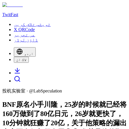
TwitFast
ٹویٹس تلاش کریں
X QRCode
عی تحریر
ڈاؤن لوڈر
اردو
لاگ ان
投机实验室
· @
LabSpeculation
BNF原名小手川隆，25岁的时候就已经将
160万做到了80亿日元，26岁就更快了，
10分钟就狂赚了20亿，关于他策略的漏出