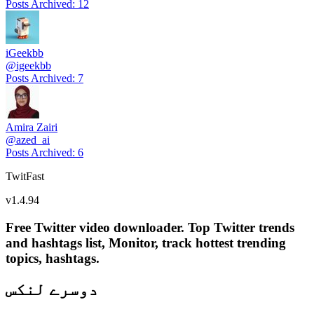
Posts Archived
:
12
iGeekbb
@
igeekbb
Posts Archived
:
7
Amira Zairi
@
azed_ai
Posts Archived
:
6
TwitFast
v
1.4.94
Free Twitter video downloader. Top Twitter trends
and hashtags list, Monitor, track hottest trending
topics, hashtags.
دوسرے لنکس