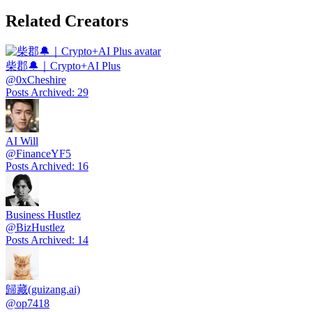
Related Creators
柴郡🔔｜Crypto+AI Plus
@
0xCheshire
Posts Archived
:
29
AI Will
@
FinanceYF5
Posts Archived
:
16
Business Hustlez
@
BizHustlez
Posts Archived
:
14
歸藏(guizang.ai)
@
op7418