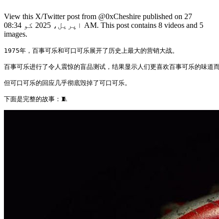
View this X/Twitter post from @0xCheshire published on 27
اپریل، 2025 کو 08:34 AM. This post contains 8 videos and 5
images.
1975年，百事可乐和可口可乐展开了历史上最大的营销大战。  

百事可乐进行了令人震惊的盲品测试，结果显示人们更喜欢百事可乐的味道而不
但可口可乐的回应几乎彻底毁掉了可口可乐。  

下面是完整的故事：🧵 