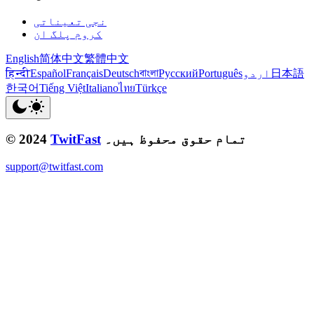
نجی تعیناتی
کروم پلگ ان
English
简体中文
繁體中文
日本語
اردو
Português
Русский
বাংলা
Deutsch
Français
Español
हिन्दी
한국어
Tiếng Việt
Italiano
ไทย
Türkçe
تمام حقوق محفوظ ہیں۔
TwitFast
© 2024
support@twitfast.com