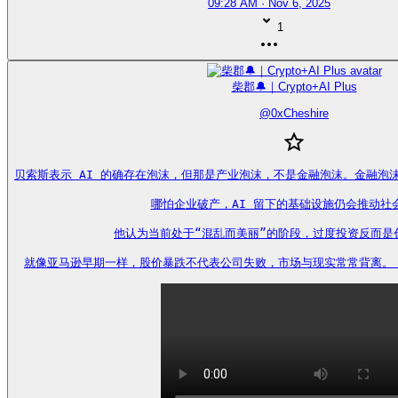
09:28 AM · Nov 6, 2025
1
柴郡🔔｜Crypto+AI Plus
@
0xCheshire
贝索斯表示 AI 的确存在泡沫，但那是产业泡沫，不是金融泡沫。金融泡
哪怕企业破产，AI 留下的基础设施仍会推动社会
他认为当前处于“混乱而美丽”的阶段，过度投资反而是创
就像亚马逊早期一样，股价暴跌不代表公司失败，市场与现实常常背离。 https