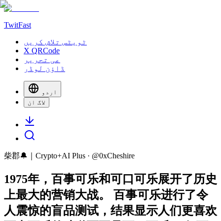
TwitFast
ٹویٹس تلاش کریں
X QRCode
عی تحریر
ڈاؤن لوڈر
اردو
لاگ ان
柴郡🔔｜Crypto+AI Plus
· @
0xCheshire
1975年，百事可乐和可口可乐展开了历史
上最大的营销大战。 百事可乐进行了令
人震惊的盲品测试，结果显示人们更喜欢