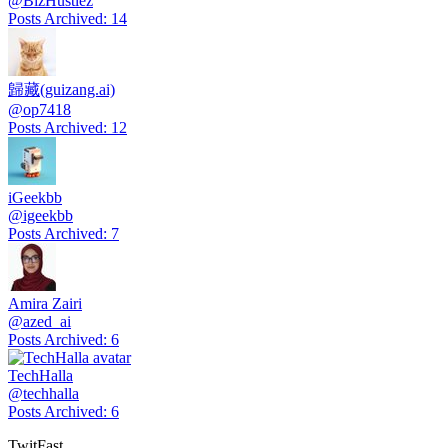
@
BizHustlez
Posts Archived
:
14
歸藏(guizang.ai)
@
op7418
Posts Archived
:
12
iGeekbb
@
igeekbb
Posts Archived
:
7
Amira Zairi
@
azed_ai
Posts Archived
:
6
TechHalla
@
techhalla
Posts Archived
:
6
TwitFast