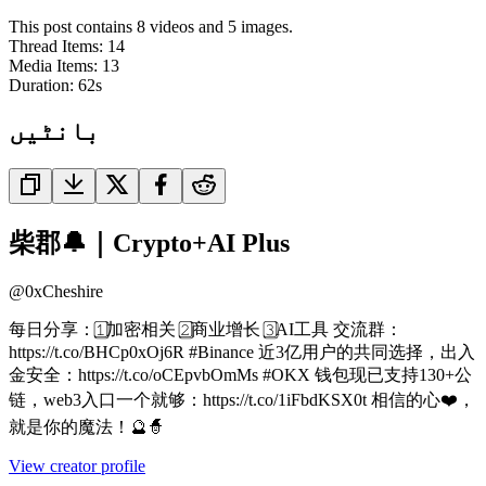
This post contains 8 videos and 5 images.
Thread Items
:
14
Media Items
:
13
Duration:
62
s
بانٹیں
柴郡🔔｜Crypto+AI Plus
@
0xCheshire
每日分享：1⃣加密相关 2⃣商业增长 3⃣AI工具 交流群：
https://t.co/BHCp0xOj6R #Binance 近3亿用户的共同选择，出入
金安全：https://t.co/oCEpvbOmMs #OKX 钱包现已支持130+公
链，web3入口一个就够：https://t.co/1iFbdKSX0t 相信的心❤️，
就是你的魔法！🔮🧙
View creator profile