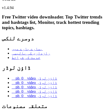
v
1.4.94
Free Twitter video downloader. Top Twitter trends
and hashtags list, Monitor, track hottest trending
topics, hashtags.
دوسرے لنکس
ہمارے بارے میں
رازداری کی پالیسی
خدمت کی شرائط
ڈاؤن لوڈر
__ph_0__video ڈاؤن لوڈر
__ph_0__video ڈاؤن لوڈر
__ph_0__video ڈاؤن لوڈر
__ph_0__video ڈاؤن لوڈر
__ph_0__video ڈاؤن لوڈر
متعلقہ مصنوعات