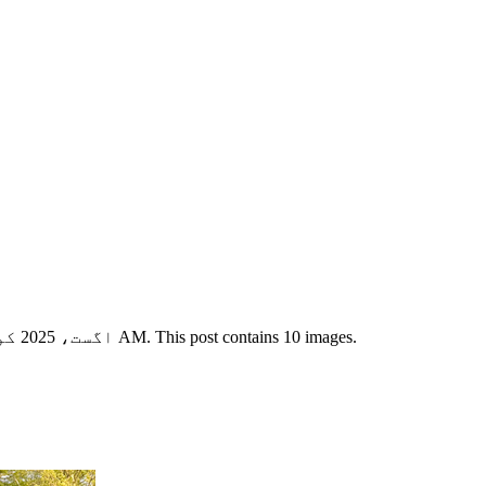
View this X/Twitter post from @DalinHuang published on 27 اگست، 2025 کو 04:39 AM. This post contains 10 images.