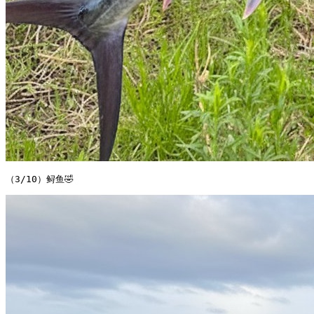
（3/10）鲟鱼🤣 