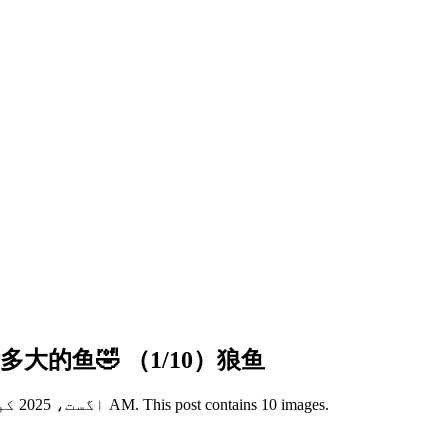
能抓到多大的鱼🤣 （1/10）狼鱼
View this X/Twitter post from @DalinHuang published on 27 اگست، 2025 کو 04:39 AM. This post contains 10 images.