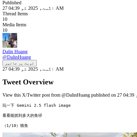
Published
27 اگست، 2025 کو 04:39 AM
Thread Items
10
Media Items
10
Dalin Huang
@
DalinHuang
ٹویٹ پر جائیں
27 اگست، 2025 کو 04:39 AM
Tweet Overview
玩一下 Gemini 2.5 flash image

看看能抓到多大的鱼🤣

（1/10）狼鱼 