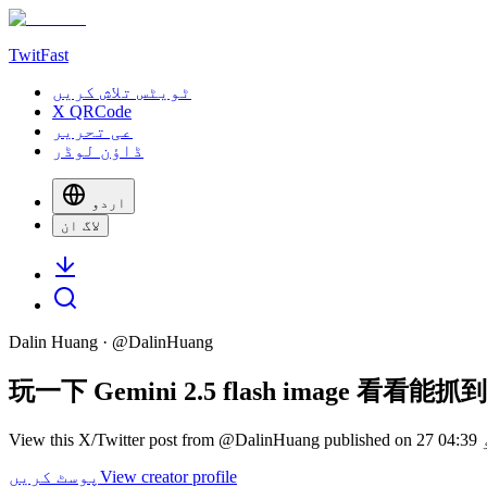
TwitFast
ٹویٹس تلاش کریں
X QRCode
عی تحریر
ڈاؤن لوڈر
اردو
لاگ ان
Dalin Huang
· @
DalinHuang
玩一下 Gemini 2.5 flash image 看看
View creator profile
پوسٹ کریں