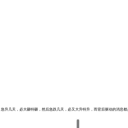
。急升几天，必大砸特砸，然后急跌几天，必又大升特升，而背后驱动的消息都是