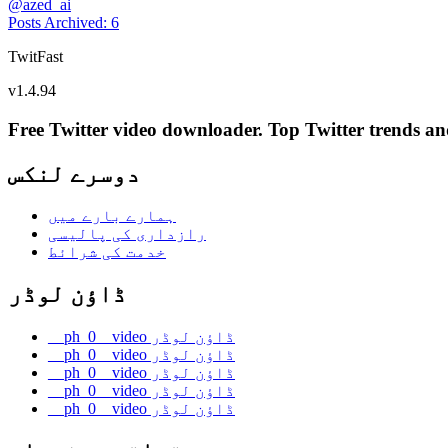
@
azed_ai
Posts Archived
:
6
TwitFast
v
1.4.94
Free Twitter video downloader. Top Twitter trends and 
دوسرے لنکس
ہمارے بارے میں
رازداری کی پالیسی
خدمت کی شرائط
ڈاؤن لوڈر
__ph_0__video ڈاؤن لوڈر
__ph_0__video ڈاؤن لوڈر
__ph_0__video ڈاؤن لوڈر
__ph_0__video ڈاؤن لوڈر
__ph_0__video ڈاؤن لوڈر