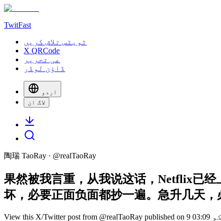
TwitFast
ٹویٹس تلاش کریں
X QRCode
عی تحریر
ڈاؤن لوڈر
اردو
لاگ ان
陶瑞 TaoRay
· @
realTaoRay
果然被我言重，从我说这话，Netfli
坏，必要正面负面都抄一遍。急升几天，必