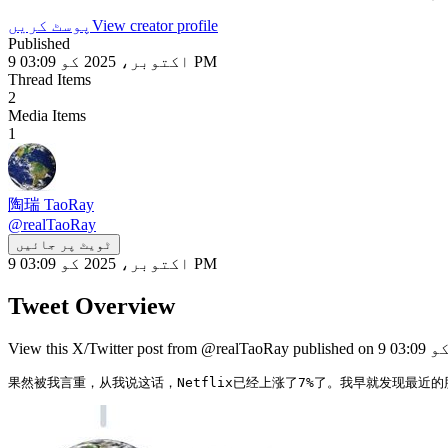
View creator profile
پوسٹ کریں
Published
9 اکتوبر، 2025 کو 03:09 PM
Thread Items
2
Media Items
1
陶瑞 TaoRay
@
realTaoRay
ٹویٹ پر جائیں
9 اکتوبر، 2025 کو 03:09 PM
Tweet Overview
果然被我言重，从我说这话，Netflix已经上涨了7%了。我早就发现最