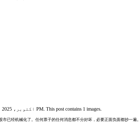
View this X/Twitter post from @realTaoRay published on 9 اکتوبر، 2025 کو 03:09 PM. This post contains 1 images.
近的股市已经机械化了。任何票子的任何消息都不分好坏，必要正面负面都抄一遍