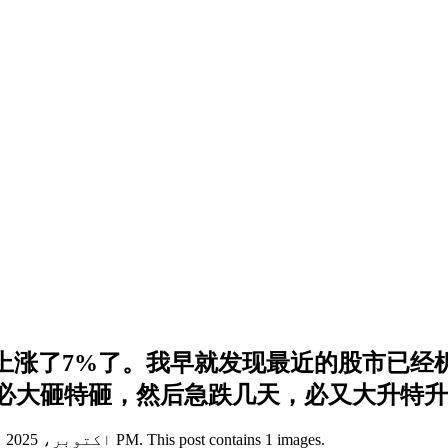
x已经上涨了7%了。我早就发现最近的股市已
大砸特砸，然后急跌几天，必又大升特升，
View this X/Twitter post from @realTaoRay published on 9 اکتوبر، 2025 کو 03:09 PM. This post contains 1 images.