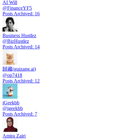
AI Will
@
FinanceYF5
Posts Archived
:
16
Business Hustlez
@
BizHustlez
Posts Archived
:
14
歸藏(guizang.ai)
@
op7418
Posts Archived
:
12
iGeekbb
@
igeekbb
Posts Archived
:
7
Amira Zairi