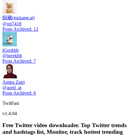
歸藏(guizang.ai)
@
op7418
Posts Archived
:
12
iGeekbb
@
igeekbb
Posts Archived
:
7
Amira Zairi
@
azed_ai
Posts Archived
:
6
TwitFast
v
1.4.94
Free Twitter video downloader. Top Twitter trends
and hashtags list, Monitor, track hottest trending