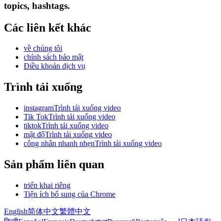
topics, hashtags.
Các liên kết khác
về chúng tôi
chính sách bảo mật
Điều khoản dịch vụ
Trình tải xuống
instagramTrình tải xuống video
Tik TokTrình tải xuống video
tiktokTrình tải xuống video
mật độTrình tải xuống video
công nhân nhanh nhẹnTrình tải xuống video
Sản phẩm liên quan
triển khai riêng
Tiện ích bổ sung của Chrome
English
简体中文
繁體中文