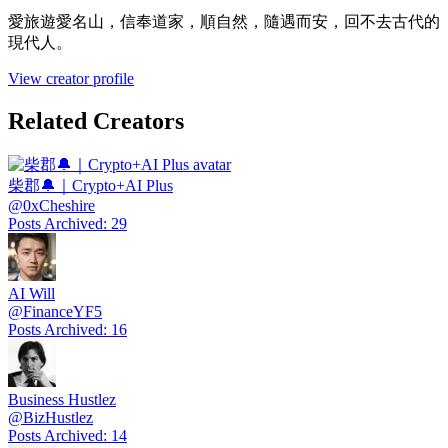
愛旅遊愛名山，信奉道家，順自然，隨遇而安，回不去古代的
現代人。
View creator profile
Related Creators
柴郡🔔｜Crypto+AI Plus
@
0xCheshire
Posts Archived
:
29
AI Will
@
FinanceYF5
Posts Archived
:
16
Business Hustlez
@
BizHustlez
Posts Archived
:
14