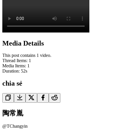
Media Details
This post contains 1 video.
Thread Items
:
1
Media Items
:
1
Duration:
52
s
chia sẻ
陶常胤
@
TChangyin