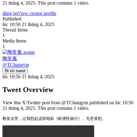
21 tháng 4, 2025. This post contains 1 video.
đăng lại
View creator profile
Published
lúc 10:50 21 tháng 4, 2025
Thread Items
1
Media Items
1
陶常胤
@
TChangyin
Đi tới tweet
lúc 10:50 21 tháng 4, 2025
Tweet Overview
View this X/Twitter post from @TChangyin published on lúc 10:50
21 tháng 4, 2025. This post contains 1 video.
教皇去世，让我想起这部电影《欧洲性旅行》。无意冒犯。 