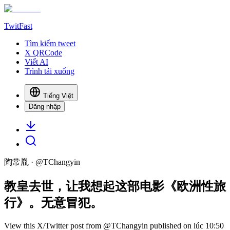
TwitFast
Tìm kiếm tweet
X QRCode
Viết AI
Trình tải xuống
Tiếng Việt
Đăng nhập
陶常胤
· @
TChangyin
教皇去世，让我想起这部电影《欧洲性旅
行》。无意冒犯。
View this X/Twitter post from @TChangyin published on lúc 10:50