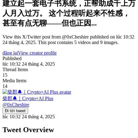
建立起一套电子书系统，正帮助成千上万
人月入过万。 这个过程听起来不性感，
甚至有点无聊——但也正因...
View this X/Twitter post from @0xCheshire published on lúc 10:32
24 tháng 4, 2025. This post contains 5 videos and 9 images.
đăng lại
View creator profile
Published
lúc 10:32 24 tháng 4, 2025
Thread Items
15
Media Items
14
柴郡🔔｜Crypto+AI Plus
@
0xCheshire
Đi tới tweet
lúc 10:32 24 tháng 4, 2025
Tweet Overview