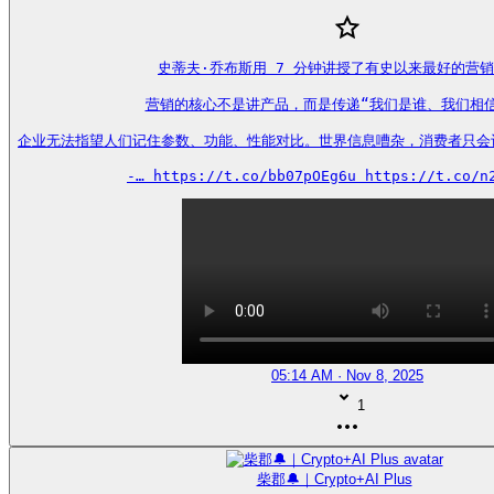
史蒂夫·乔布斯用 7 分钟讲授了有史以来最好的营销
营销的核心不是讲产品，而是传递“我们是谁、我们相信
企业无法指望人们记住参数、功能、性能对比。世界信息嘈杂，消费者只会
-… https://t.co/bb07pOEg6u https://t.co/n
05:14 AM · Nov 8, 2025
1
柴郡🔔｜Crypto+AI Plus