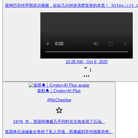
股神巴菲特早期采访视频，短短几分钟讲清楚投资的本质！ https://t.co/
10:28 AM · Oct 6, 2025
1
柴郡🔔｜Crypto+AI Plus
@
0xCheshire
1970 年，英国和挪威几乎同时在北海发现了石油。

英国将石油储备出售给了私人市场，而挪威则坚持国家持有。
