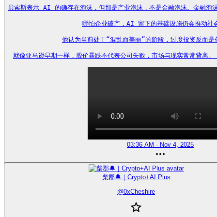
贝索斯表示 AI 的确存在泡沫，但那是产业泡沫，不是金融泡沫。金融泡
哪怕企业破产，AI 留下的基础设施仍会推动社会
他认为当前处于“混乱而美丽”的阶段，过度投资反而是创
就像亚马逊早期一样，股价暴跌不代表公司失败，市场与现实常常背离。 https
03:36 AM · Nov 4, 2025
柴郡🔔｜Crypto+AI Plus
@
0xCheshire