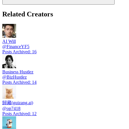
Related Creators
AI Will
@
FinanceYF5
Posts Archived
:
16
Business Hustlez
@
BizHustlez
Posts Archived
:
14
歸藏(guizang.ai)
@
op7418
Posts Archived
:
12