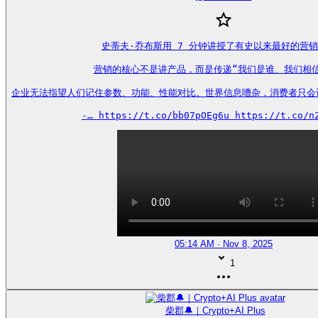
史蒂夫·乔布斯用 7 分钟讲授了有史以来最好的营销
营销的核心不是讲产品，而是传递“我们是谁、我们相信
企业无法指望人们记住参数、功能、性能对比。世界信息嘈杂，消费者只会
-… https://t.co/bb07pOEg6u https://t.co/n
05:14 AM · Nov 8, 2025
1
柴郡🔔｜Crypto+AI Plus