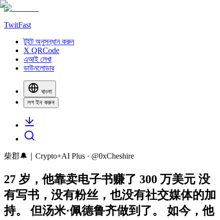
TwitFast
টুইট অনুসন্ধান করুন
X QRCode
এআই লেখা
ডাউনলোডার
বাংলা
লগ ইন করুন
柴郡🔔｜Crypto+AI Plus
· @
0xCheshire
27 岁，他靠卖电子书赚了 300 万美元 没
有写书，没有粉丝，也没有社交媒体的加
持。 但汤米·佩德鲁齐做到了。 如今，他