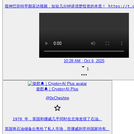
股神巴菲特早期采访视频，短短几分钟讲清楚投资的本质！ https://t.co/
10:28 AM · Oct 6, 2025
1
柴郡🔔｜Crypto+AI Plus
@
0xCheshire
1970 年，英国和挪威几乎同时在北海发现了石油。

英国将石油储备出售给了私人市场，而挪威则坚持国家持有。
