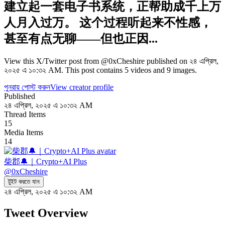
建立起一套电子书系统，正帮助成千上万
人月入过万。 这个过程听起来不性感，
甚至有点无聊——但也正因...
View this X/Twitter post from @0xCheshire published on ২৪ এপ্রিল,
২০২৫ এ ১০:৩২ AM. This post contains 5 videos and 9 images.
পুনরায় পোস্ট করুন
View creator profile
Published
২৪ এপ্রিল, ২০২৫ এ ১০:৩২ AM
Thread Items
15
Media Items
14
柴郡🔔｜Crypto+AI Plus
@
0xCheshire
টুইট করতে যান
২৪ এপ্রিল, ২০২৫ এ ১০:৩২ AM
Tweet Overview