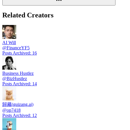
Related Creators
AI Will
@
FinanceYF5
Posts Archived
:
16
Business Hustlez
@
BizHustlez
Posts Archived
:
14
歸藏(guizang.ai)
@
op7418
Posts Archived
:
12