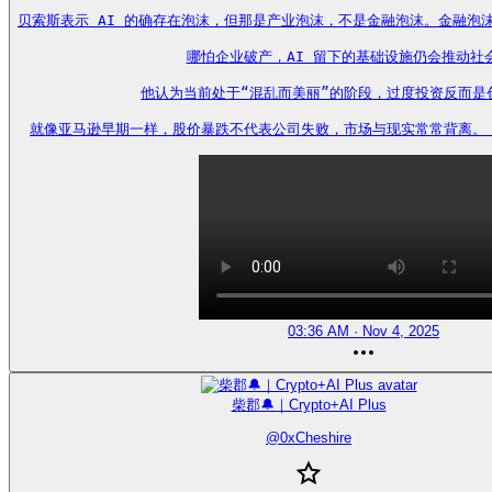
贝索斯表示 AI 的确存在泡沫，但那是产业泡沫，不是金融泡沫。金融泡
哪怕企业破产，AI 留下的基础设施仍会推动社会
他认为当前处于“混乱而美丽”的阶段，过度投资反而是创
就像亚马逊早期一样，股价暴跌不代表公司失败，市场与现实常常背离。 https
03:36 AM · Nov 4, 2025
柴郡🔔｜Crypto+AI Plus
@
0xCheshire