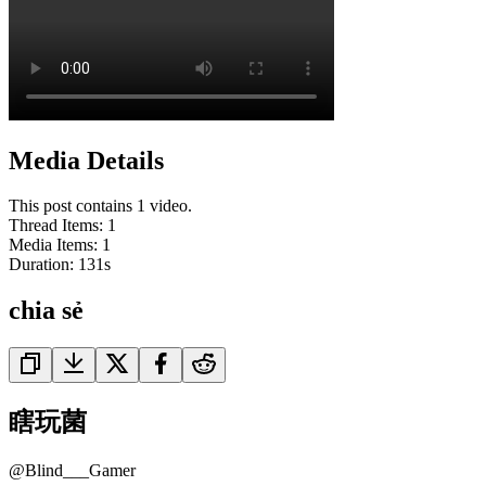
Media Details
This post contains 1 video.
Thread Items
:
1
Media Items
:
1
Duration:
131
s
chia sẻ
瞎玩菌
@
Blind___Gamer