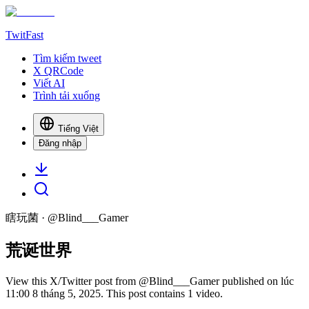
TwitFast
Tìm kiếm tweet
X QRCode
Viết AI
Trình tải xuống
Tiếng Việt
Đăng nhập
瞎玩菌
· @
Blind___Gamer
荒诞世界
View this X/Twitter post from @Blind___Gamer published on lúc
11:00 8 tháng 5, 2025. This post contains 1 video.