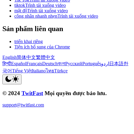
tiktokTrình tải xuống video
mật độTrình tải xuống video
công nhân nhanh nhẹnTrình tải xuống video
Sản phẩm liên quan
triển khai riêng
Tiện ích bổ sung của Chrome
English
简体中文
繁體中文
हिन्दी
Español
Français
Deutsch
বাংলা
Русский
Português
اردو
日本語
한
국어
Tiếng Việt
Italiano
ไทย
Türkçe
© 2024
TwitFast
Mọi quyền được bảo lưu.
support@twitfast.com