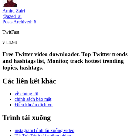
Amira Zairi
@
azed_ai
Posts Archived
:
6
TwitFast
v
1.4.94
Free Twitter video downloader. Top Twitter trends
and hashtags list, Monitor, track hottest trending
topics, hashtags.
Các liên kết khác
về chúng tôi
chính sách bảo mật
Điều khoản dịch vụ
Trình tải xuống
instagramTrình tải xuống video
Tik TokTrình tải xuống video