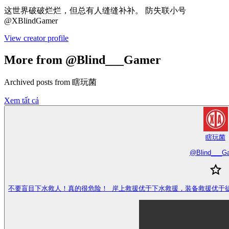
这世界破破烂烂，但总有人缝缝补补。 防失联小号
@XBlindGamer
View creator profile
More from @Blind___Gamer
Archived posts from 瞎玩菌
Xem tất cả
瞎玩菌
@
Blind___G
不要盲目下水救人！真的很危险！ 岸上救援优于下水救援，装备救援优于徒手救援，