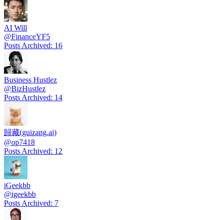
AI Will
@
FinanceYF5
Posts Archived
:
16
Business Hustlez
@
BizHustlez
Posts Archived
:
14
歸藏(guizang.ai)
@
op7418
Posts Archived
:
12
iGeekbb
@
igeekbb
Posts Archived
:
7