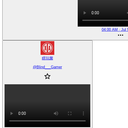
04:00 AM · Jul 
瞎玩菌
@
Blind___Gamer