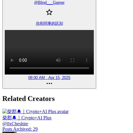
@
Blind___Gamer
你和同事的区别
08:00 AM · Apr 15, 2025
Related Creators
柴郡🔔｜Crypto+AI Plus
@
0xCheshire
Posts Archived
:
29