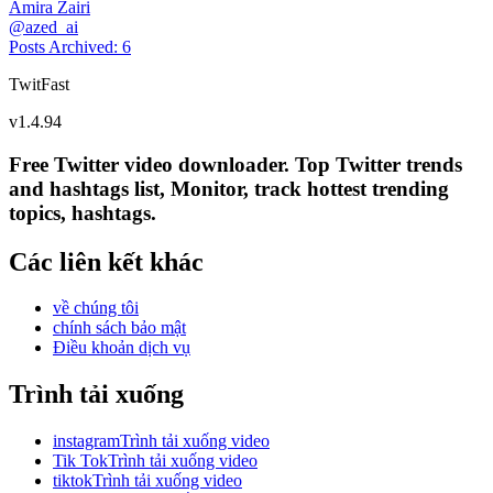
Amira Zairi
@
azed_ai
Posts Archived
:
6
TwitFast
v
1.4.94
Free Twitter video downloader. Top Twitter trends
and hashtags list, Monitor, track hottest trending
topics, hashtags.
Các liên kết khác
về chúng tôi
chính sách bảo mật
Điều khoản dịch vụ
Trình tải xuống
instagramTrình tải xuống video
Tik TokTrình tải xuống video
tiktokTrình tải xuống video