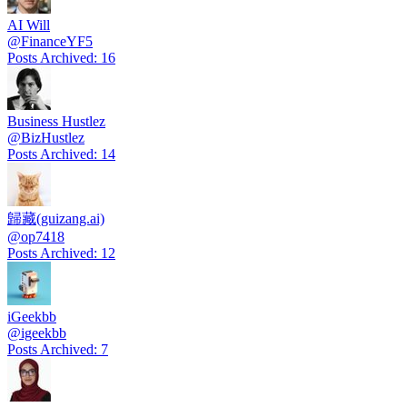
AI Will
@
FinanceYF5
Posts Archived
:
16
Business Hustlez
@
BizHustlez
Posts Archived
:
14
歸藏(guizang.ai)
@
op7418
Posts Archived
:
12
iGeekbb
@
igeekbb
Posts Archived
:
7