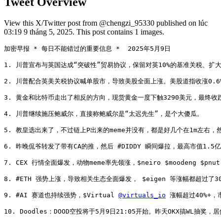
Tweet Overview
View this X/Twitter post from @chengzi_95330 published on lúc
03:19 9 tháng 5, 2025. This post contains 1 images.
加密早报 * 每日不能错过的重要信息 *  2025年5月9日

1. 川普宣布与英国达成“突破性”贸易协议，保留对英10%的基准关税、
2. 川普配合英美关税协议喊单股市，导致美股全面上涨。美股道指收涨0.6%、标
3. 黄金和比特币走出了相反的方向，现货黄金一度下触3290美元，最终收跌1
4. 川普继续施压鲍威尔，直接称鲍威尔是“太迟先生”，是个大傻瓜。

5. 教皇选出来了，不过链上P出来的meme并没有，都是好几个在1m左右，
6. 昨晚侃爷转发了带有CA的推，然后 #DIDDY 瞬间爆拉，最高市值1.5
7. CEX 行情全面爆发，动物meme率先领涨，$neiro $moodeng $pnu
8. #ETH 强势上涨，导致相关生态全面爆发， $eigen 等涨幅都超过了30
9. #AI 赛道也持续强势，$Virtual 
@virtuals_io
 涨幅超过40%+，
10. Doodles：DOOD空投将于5月9日21:05开始。昨天OKX搞WL