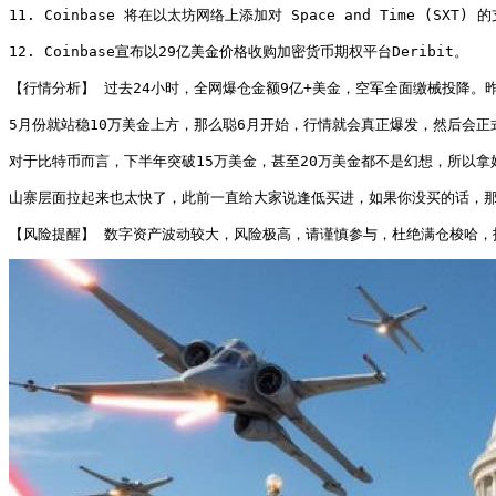
11. Coinbase 将在以太坊网络上添加对 Space and Time (SXT) 的
12. Coinbase宣布以29亿美金价格收购加密货币期权平台Deribit。

【行情分析】 过去24小时，全网爆仓金额9亿+美金，空军全面缴械投降。
5月份就站稳10万美金上方，那么聪6月开始，行情就会真正爆发，然后会
对于比特币而言，下半年突破15万美金，甚至20万美金都不是幻想，所以拿
山寨层面拉起来也太快了，此前一直给大家说逢低买进，如果你没买的话，那
【风险提醒】 数字资产波动较大，风险极高，请谨慎参与，杜绝满仓梭哈，