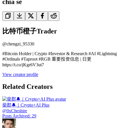
chia sẻ
比特币橙子Trader
@
chengzi_95330
#Bitcoin Holder | Crypto #Investor & Research #AI #Lightning
#Ordinals #Taproot #RGB 重要投资信息 | 日更
https://t.co/jKgr6V3ut7
View creator profile
Related Creators
柴郡🔔｜Crypto+AI Plus
@
0xCheshire
Posts Archived
:
29