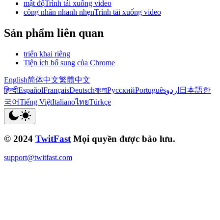
mật độTrình tải xuống video
công nhân nhanh nhẹnTrình tải xuống video
Sản phẩm liên quan
triển khai riêng
Tiện ích bổ sung của Chrome
English
简体中文
繁體中文
हिन्दी
Español
Français
Deutsch
বাংলা
Русский
Português
اردو
日本語
한
국어
Tiếng Việt
Italiano
ไทย
Türkçe
© 2024
TwitFast
Mọi quyền được bảo lưu.
support@twitfast.com