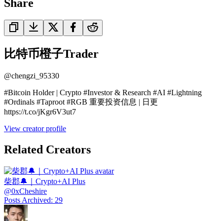
Share
比特币橙子Trader
@
chengzi_95330
#Bitcoin Holder | Crypto #Investor & Research #AI #Lightning
#Ordinals #Taproot #RGB 重要投资信息 | 日更
https://t.co/jKgr6V3ut7
View creator profile
Related Creators
柴郡🔔｜Crypto+AI Plus
@
0xCheshire
Posts Archived
:
29