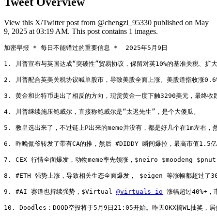
Tweet Overview
View this X/Twitter post from @chengzi_95330 published on May
9, 2025 at 03:19 AM. This post contains 1 images.
加密早报 * 每日不能错过的重要信息 *  2025年5月9日

1. 川普宣布与英国达成“突破性”贸易协议，保留对英10%的基准关税、
2. 川普配合英美关税协议喊单股市，导致美股全面上涨。美股道指收涨0.6%、标
3. 黄金和比特币走出了相反的方向，现货黄金一度下触3290美元，最终收跌1
4. 川普继续施压鲍威尔，直接称鲍威尔是“太迟先生”，是个大傻瓜。

5. 教皇选出来了，不过链上P出来的meme并没有，都是好几个在1m左右，
6. 昨晚侃爷转发了带有CA的推，然后 #DIDDY 瞬间爆拉，最高市值1.5
7. CEX 行情全面爆发，动物meme率先领涨，$neiro $moodeng $pnu
8. #ETH 强势上涨，导致相关生态全面爆发， $eigen 等涨幅都超过了30
9. #AI 赛道也持续强势，$Virtual 
@virtuals_io
 涨幅超过40%+，
10. Doodles：DOOD空投将于5月9日21:05开始。昨天OKX搞WL