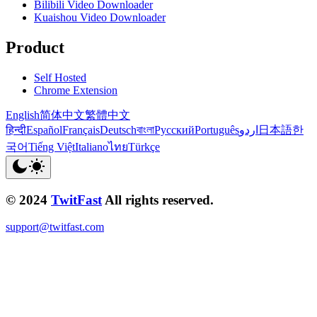
Bilibili Video Downloader
Kuaishou Video Downloader
Product
Self Hosted
Chrome Extension
English
简体中文
繁體中文
हिन्दी
Español
Français
Deutsch
বাংলা
Русский
Português
اردو
日本語
한
국어
Tiếng Việt
Italiano
ไทย
Türkçe
© 2024
TwitFast
All rights reserved.
support@twitfast.com