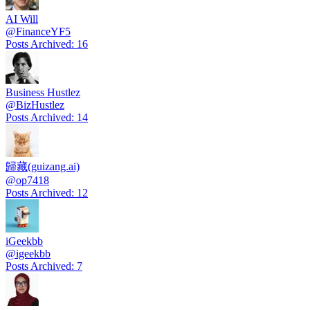
AI Will
@
FinanceYF5
Posts Archived
:
16
Business Hustlez
@
BizHustlez
Posts Archived
:
14
歸藏(guizang.ai)
@
op7418
Posts Archived
:
12
iGeekbb
@
igeekbb
Posts Archived
:
7