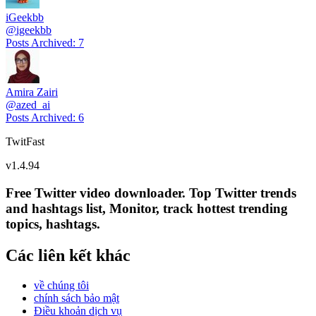
iGeekbb
@
igeekbb
Posts Archived
:
7
Amira Zairi
@
azed_ai
Posts Archived
:
6
TwitFast
v
1.4.94
Free Twitter video downloader. Top Twitter trends
and hashtags list, Monitor, track hottest trending
topics, hashtags.
Các liên kết khác
về chúng tôi
chính sách bảo mật
Điều khoản dịch vụ