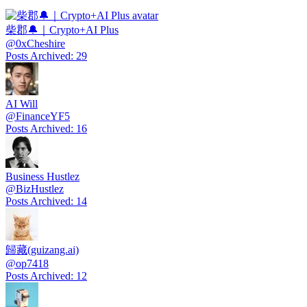
柴郡🔔｜Crypto+AI Plus
@
0xCheshire
Posts Archived
:
29
AI Will
@
FinanceYF5
Posts Archived
:
16
Business Hustlez
@
BizHustlez
Posts Archived
:
14
歸藏(guizang.ai)
@
op7418
Posts Archived
:
12