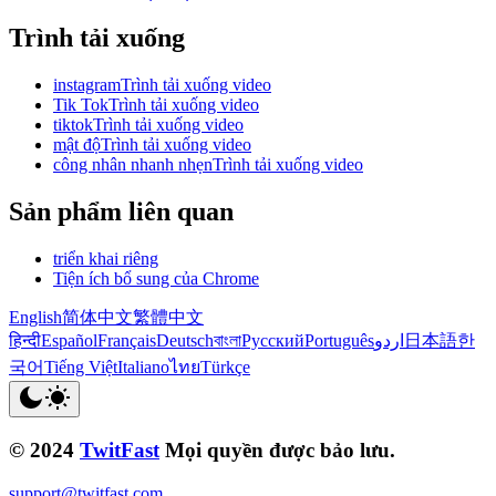
Trình tải xuống
instagramTrình tải xuống video
Tik TokTrình tải xuống video
tiktokTrình tải xuống video
mật độTrình tải xuống video
công nhân nhanh nhẹnTrình tải xuống video
Sản phẩm liên quan
triển khai riêng
Tiện ích bổ sung của Chrome
English
简体中文
繁體中文
हिन्दी
Español
Français
Deutsch
বাংলা
Русский
Português
اردو
日本語
한
국어
Tiếng Việt
Italiano
ไทย
Türkçe
© 2024
TwitFast
Mọi quyền được bảo lưu.
support@twitfast.com