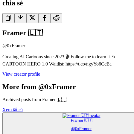
chia sẻ
Framer 🇱🇹
@
0xFramer
Creating AI Cartoons since 2023 🎬 Follow me to learn it 👊
CARTOON HERO 1.0 Waitlist: https://t.co/ngyYo6CcEa
View creator profile
More from @0xFramer
Archived posts from Framer 🇱🇹
Xem tất cả
Framer 🇱🇹
@
0xFramer