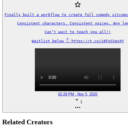
Finally built a workflow to create full comedy sitcoms
Consistent characters. Consistent voices. Any len
Can’t wait to teach you all!!

Waitlist below 👇 https://t.co/i8FoS5pvXY
02:29 PM · Nov 5, 2025
1
Related Creators