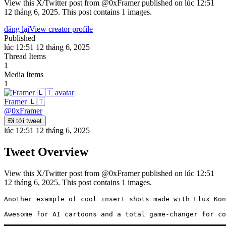
View this X/Twitter post from @0xFramer published on lúc 12:51
12 tháng 6, 2025. This post contains 1 images.
đăng lại
View creator profile
Published
lúc 12:51 12 tháng 6, 2025
Thread Items
1
Media Items
1
Framer 🇱🇹
@
0xFramer
Đi tới tweet
lúc 12:51 12 tháng 6, 2025
Tweet Overview
View this X/Twitter post from @0xFramer published on lúc 12:51
12 tháng 6, 2025. This post contains 1 images.
Another example of cool insert shots made with Flux Kon
Awesome for AI cartoons and a total game-changer for co