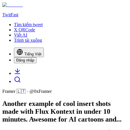
TwitFast
Tìm kiếm tweet
X QRCode
Viết AI
Trình tải xuống
Tiếng Việt
Đăng nhập
Framer 🇱🇹
· @
0xFramer
Another example of cool insert shots
made with Flux Kontext in under 10
minutes. Awesome for AI cartoons and...