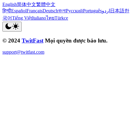
English
简体中文
繁體中文
हिन्दी
Español
Français
Deutsch
বাংলা
Русский
Português
اردو
日本語
한
국어
Tiếng Việt
Italiano
ไทย
Türkçe
© 2024
TwitFast
Mọi quyền được bảo lưu.
support@twitfast.com