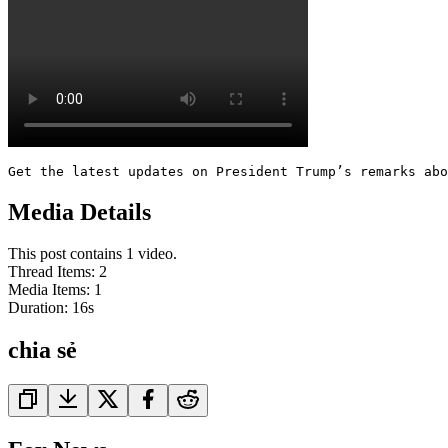
Get the latest updates on President Trump’s remarks abo
Media Details
This post contains 1 video.
Thread Items
:
2
Media Items
:
1
Duration:
16
s
chia sẻ