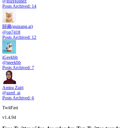
@
BizHustlez
Posts Archived
:
14
歸藏(guizang.ai)
@
op7418
Posts Archived
:
12
iGeekbb
@
igeekbb
Posts Archived
:
7
Amira Zairi
@
azed_ai
Posts Archived
:
6
TwitFast
v
1.4.94