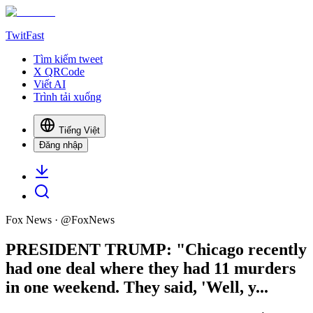
TwitFast
Tìm kiếm tweet
X QRCode
Viết AI
Trình tải xuống
Tiếng Việt
Đăng nhập
Fox News
· @
FoxNews
PRESIDENT TRUMP: "Chicago recently
had one deal where they had 11 murders
in one weekend. They said, 'Well, y...