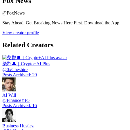
Fox News
@
FoxNews
Stay Ahead. Get Breaking News Here First. Download the App.
View creator profile
Related Creators
柴郡🔔｜Crypto+AI Plus
@
0xCheshire
Posts Archived
:
29
AI Will
@
FinanceYF5
Posts Archived
:
16
Business Hustlez