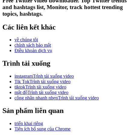
Free Twitter video downloader. Top Twitter trends
and hashtags list, Monitor, track hottest trending
topics, hashtags.
Các liên kết khác
về chúng tôi
chính sách bảo mật
Điều khoản dịch vụ
Trình tải xuống
instagramTrình tải xuống video
Tik TokTrình tải xuống video
tiktokTrình tải xuống video
mật độTrình tải xuống video
công nhân nhanh nhẹnTrình tải xuống video
Sản phẩm liên quan
triển khai riêng
Tiện ích bổ sung của Chrome