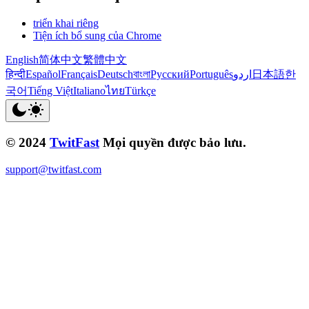
triển khai riêng
Tiện ích bổ sung của Chrome
English
简体中文
繁體中文
हिन्दी
Español
Français
Deutsch
বাংলা
Русский
Português
اردو
日本語
한
국어
Tiếng Việt
Italiano
ไทย
Türkçe
© 2024
TwitFast
Mọi quyền được bảo lưu.
support@twitfast.com