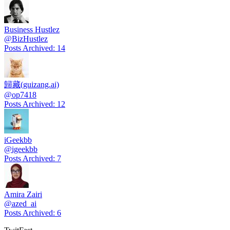
Business Hustlez
@
BizHustlez
Posts Archived
:
14
歸藏(guizang.ai)
@
op7418
Posts Archived
:
12
iGeekbb
@
igeekbb
Posts Archived
:
7
Amira Zairi
@
azed_ai
Posts Archived
:
6