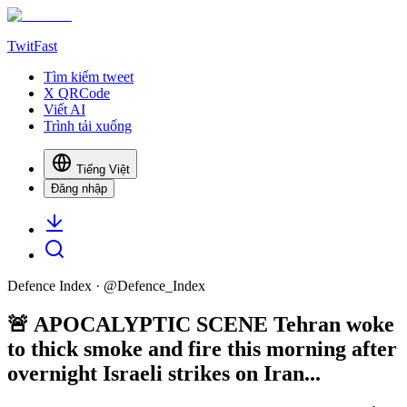
TwitFast
Tìm kiếm tweet
X QRCode
Viết AI
Trình tải xuống
Tiếng Việt
Đăng nhập
Defence Index
· @
Defence_Index
🚨 APOCALYPTIC SCENE Tehran woke
to thick smoke and fire this morning after
overnight Israeli strikes on Iran...