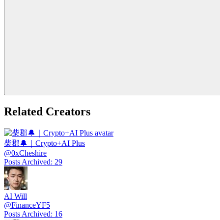
Related Creators
柴郡🔔｜Crypto+AI Plus
@
0xCheshire
Posts Archived
:
29
AI Will
@
FinanceYF5
Posts Archived
:
16