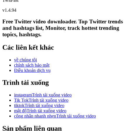
TwitFast
v
1.4.94
Free Twitter video downloader. Top Twitter trends
and hashtags list, Monitor, track hottest trending
topics, hashtags.
Các liên kết khác
về chúng tôi
chính sách bảo mật
Điều khoản dịch vụ
Trình tải xuống
instagramTrình tải xuống video
Tik TokTrình tải xuống video
tiktokTrình tải xuống video
mật độTrình tải xuống video
công nhân nhanh nhẹnTrình tải xuống video
Sản phẩm liên quan