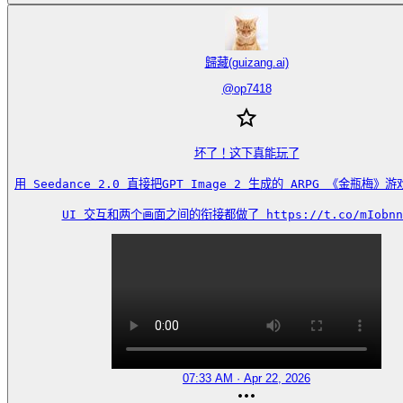
歸藏(guizang.ai)
@
op7418
坏了！这下真能玩了

用 Seedance 2.0 直接把GPT Image 2 生成的 ARPG 《金瓶梅》
UI 交互和两个画面之间的衔接都做了 https://t.co/mIobnn
07:33 AM · Apr 22, 2026