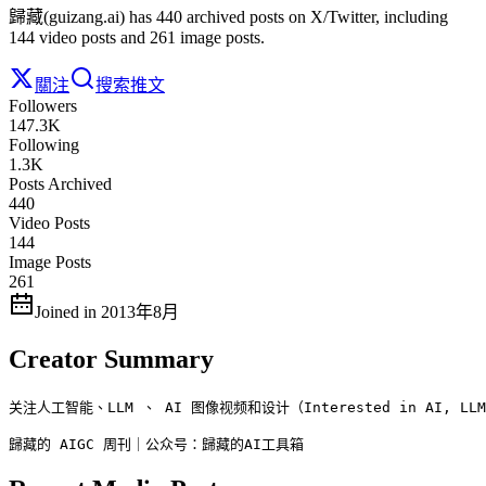
歸藏(guizang.ai) has 440 archived posts on X/Twitter, including
144 video posts and 261 image posts.
關注
搜索推文
Followers
147.3K
Following
1.3K
Posts Archived
440
Video Posts
144
Image Posts
261
Joined in 2013年8月
Creator Summary
关注人工智能、LLM 、 AI 图像视频和设计（Interested in AI, LLM, S
歸藏的 AIGC 周刊｜公众号：歸藏的AI工具箱