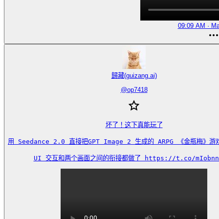
09:09 AM · Ma
歸藏(guizang.ai)
@
op7418
坏了！这下真能玩了

用 Seedance 2.0 直接把GPT Image 2 生成的 ARPG 《金瓶梅》
UI 交互和两个画面之间的衔接都做了 https://t.co/mIobnn