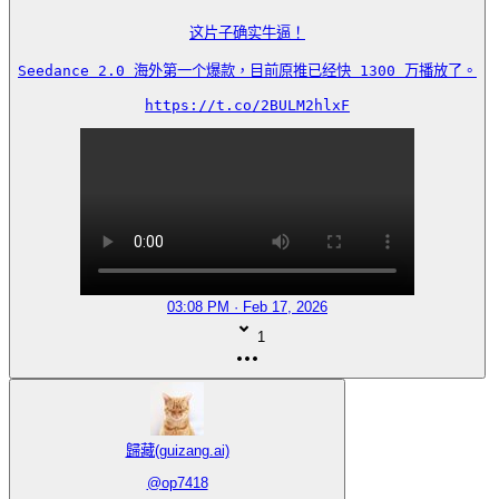
这片子确实牛逼！

Seedance 2.0 海外第一个爆款，目前原推已经快 1300 万播放了。

https://t.co/2BULM2hlxF
03:08 PM · Feb 17, 2026
1
歸藏(guizang.ai)
@
op7418