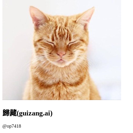
歸藏(guizang.ai)
@
op7418