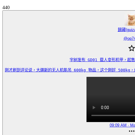
440
歸藏(guiza
@
op7
宇树发布 GD01 载人变形机甲，起售
刚才刷到评论说，大疆新的无人机能吊 600kg 物品，这个刚好 500kg，组合
09:09 AM · Ma