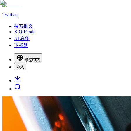
TwitFast
搜索推文
X QRCode
AI 寫作
下載器
繁體中文
登入