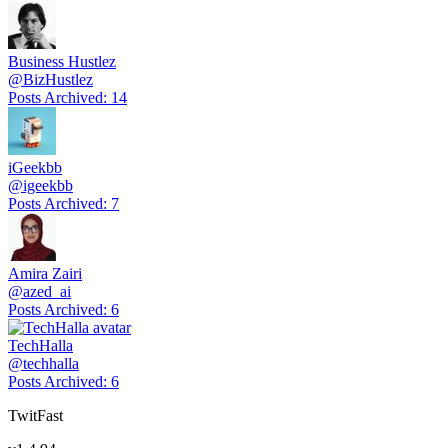
Business Hustlez
@
BizHustlez
Posts Archived
:
14
iGeekbb
@
igeekbb
Posts Archived
:
7
Amira Zairi
@
azed_ai
Posts Archived
:
6
TechHalla
@
techhalla
Posts Archived
:
6
TwitFast