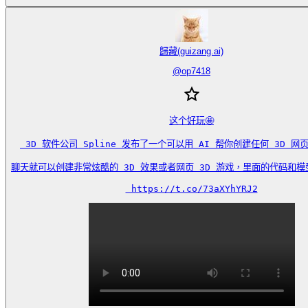
歸藏(guizang.ai)
@
op7418
这个好玩🤩

 3D 软件公司 Spline 发布了一个可以用 AI 帮你创建任何 3D 网页的
聊天就可以创建非常炫酷的 3D 效果或者网页 3D 游戏，里面的代码和模型
 https://t.co/73aXYhYRJ2