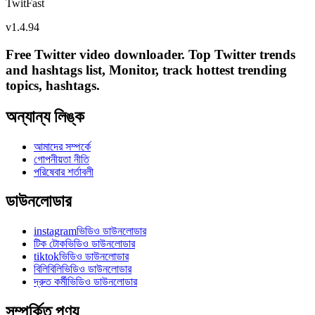
TwitFast
v
1.4.94
Free Twitter video downloader. Top Twitter trends
and hashtags list, Monitor, track hottest trending
topics, hashtags.
অন্যান্য লিঙ্ক
আমাদের সম্পর্কে
গোপনীয়তা নীতি
পরিষেবার শর্তাবলী
ডাউনলোডার
instagramভিডিও ডাউনলোডার
টিক টোকভিডিও ডাউনলোডার
tiktokভিডিও ডাউনলোডার
বিলিবিলিভিডিও ডাউনলোডার
দ্রুত কর্মীভিডিও ডাউনলোডার
সম্পর্কিত পণ্য