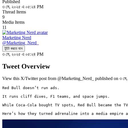
Published
৩ মে, ২০২৫ এ ০৫:২৪ PM
Thread Items
9
Media Items
11
Marketing Nerd
@
Marketing_Nerd_
টুইট করতে যান
৩ মে, ২০২৫ এ ০৫:২৪ PM
Tweet Overview
View this X/Twitter post from @Marketing_Nerd_ published on ৩ মে, 
Red Bull doesn’t run ads.

It runs cliff dives, F1 teams, and space jumps.

While Coca-Cola bought TV spots, Red Bull became the TV
Here’s how they turned adrenaline into a media empire 