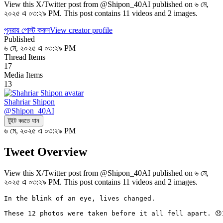
View this X/Twitter post from @Shipon_40AI published on ৬ মে,
২০২৫ এ ০৩:২৯ PM. This post contains 11 videos and 2 images.
পুনরায় পোস্ট করুন
View creator profile
Published
৬ মে, ২০২৫ এ ০৩:২৯ PM
Thread Items
17
Media Items
13
Shahriar Shipon
@
Shipon_40AI
টুইট করতে যান
৬ মে, ২০২৫ এ ০৩:২৯ PM
Tweet Overview
View this X/Twitter post from @Shipon_40AI published on ৬ মে,
২০২৫ এ ০৩:২৯ PM. This post contains 11 videos and 2 images.
In the blink of an eye, lives changed.

These 12 photos were taken before it all fell apart. 😞