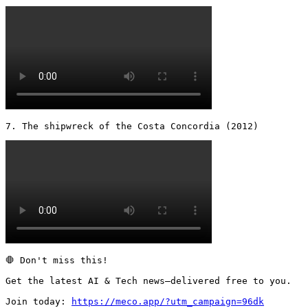
7. The shipwreck of the Costa Concordia (2012) 
🛑 Don't miss this!

Get the latest AI & Tech news—delivered free to you.

Join today: 
https://meco.app/?utm_campaign=96dk