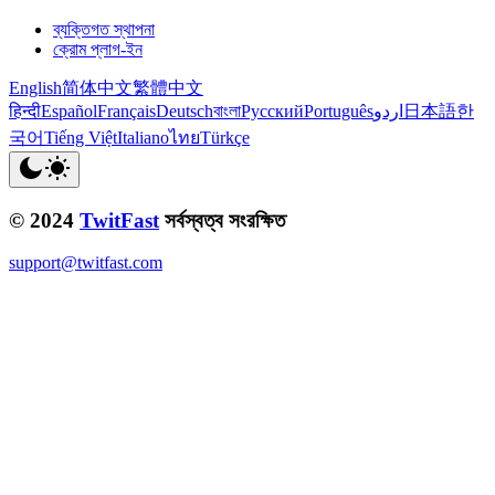
ব্যক্তিগত স্থাপনা
ক্রোম প্লাগ-ইন
English
简体中文
繁體中文
हिन्दी
Español
Français
Deutsch
বাংলা
Русский
Português
اردو
日本語
한
국어
Tiếng Việt
Italiano
ไทย
Türkçe
© 2024
TwitFast
সর্বস্বত্ব সংরক্ষিত
support@twitfast.com