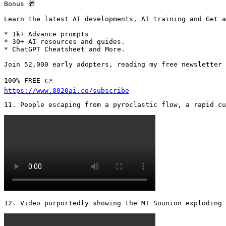
Bonus 🎁

Learn the latest AI developments, AI training and Get a
* 1k+ Advance prompts

* 30+ AI resources and guides.

* ChatGPT Cheatsheet and More.

Join 52,000 early adopters, reading my free newsletter 
https://www.8020ai.co/subscribe
11. People escaping from a pyroclastic flow, a rapid cu
12. Video purportedly showing the MT Sounion exploding 