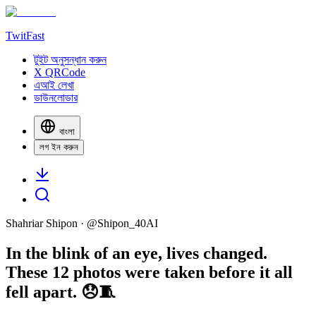
TwitFast
টুইট অনুসন্ধান করুন
X QRCode
এআই লেখা
ডাউনলোডার
বাংলা
লগ ইন করুন
Shahriar Shipon
· @
Shipon_40AI
In the blink of an eye, lives changed.
These 12 photos were taken before it all
fell apart. 😞🧵