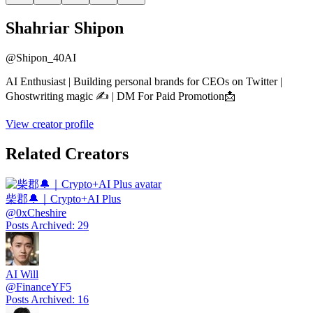
Shahriar Shipon
@
Shipon_40AI
AI Enthusiast | Building personal brands for CEOs on Twitter |
Ghostwriting magic ✍️ | DM For Paid Promotion📩
View creator profile
Related Creators
柴郡🔔｜Crypto+AI Plus
@
0xCheshire
Posts Archived
:
29
AI Will
@
FinanceYF5
Posts Archived
:
16