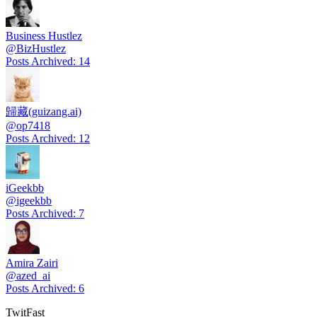
Business Hustlez
@
BizHustlez
Posts Archived
:
14
歸藏(guizang.ai)
@
op7418
Posts Archived
:
12
iGeekbb
@
igeekbb
Posts Archived
:
7
Amira Zairi
@
azed_ai
Posts Archived
:
6
TwitFast