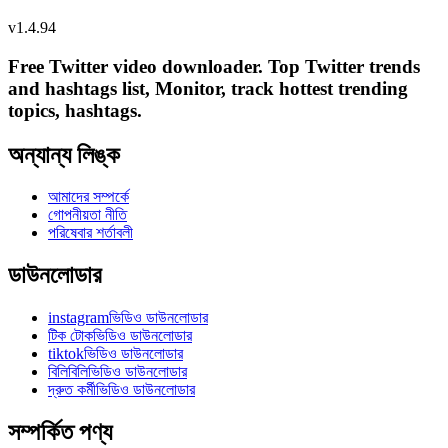
v
1.4.94
Free Twitter video downloader. Top Twitter trends
and hashtags list, Monitor, track hottest trending
topics, hashtags.
অন্যান্য লিঙ্ক
আমাদের সম্পর্কে
গোপনীয়তা নীতি
পরিষেবার শর্তাবলী
ডাউনলোডার
instagramভিডিও ডাউনলোডার
টিক টোকভিডিও ডাউনলোডার
tiktokভিডিও ডাউনলোডার
বিলিবিলিভিডিও ডাউনলোডার
দ্রুত কর্মীভিডিও ডাউনলোডার
সম্পর্কিত পণ্য