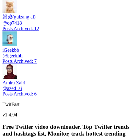
歸藏(guizang.ai)
@
op7418
Posts Archived
:
12
iGeekbb
@
igeekbb
Posts Archived
:
7
Amira Zairi
@
azed_ai
Posts Archived
:
6
TwitFast
v
1.4.94
Free Twitter video downloader. Top Twitter trends
and hashtags list, Monitor, track hottest trending