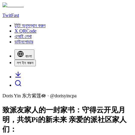
TwitFast
টুইট অনুসন্ধান করুন
X QRCode
এআই লেখা
ডাউনলোডার
বাংলা
লগ ইন করুন
Doris Yin 东方紫莲🪷
· @
dorisyincpa
致派友家人的一封家书：守得云开见月
明，共筑Pi的新未来 亲爱的派社区家人
们：