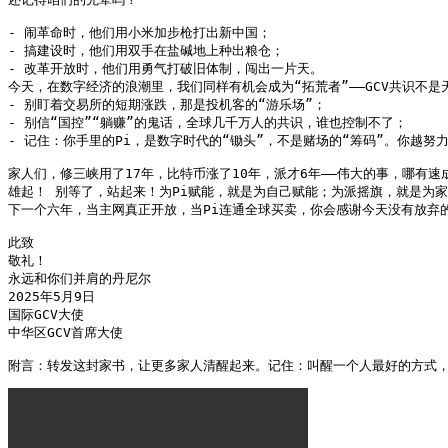
- 闹革命时，他们用小米加步枪打出新中国；

- 搞建设时，他们用双手在盐碱地上种出粮仓；

- 改革开放时，他们用勇气打破旧体制，闯出一片天。

今天，在数字经济的浪潮里，我们同样有机会成为“拓荒者”——GCV共识不
- 别盯着交易所的短期涨跌，那是投机客的“游乐场”；

- 别信“国控”“躺赚”的鬼话，全球几千万人的共识，谁也控制不了；

- 记住：你手里的Pi，是数字时代的“锄头”，不是赌场的“筹码”。你越努
家人们，修三峡用了17年，比特币涨了10年，派才6年——伟大的事，哪有
雄起！ 别等了，站起来！为Pi赋能，就是为自己赋能；为派摇旗，就是为家
下一个六年，当主网真正开放，当Pi连通全球买卖，你会感谢今天没有放弃的
此致

敬礼！

永远和你们并肩的丹尼尔

2025年5月9日

国际GCV大使

中华区GCV首席大使

附言：转发这封家书，让更多家人清醒起来。记住：叫醒一个人最好的方式