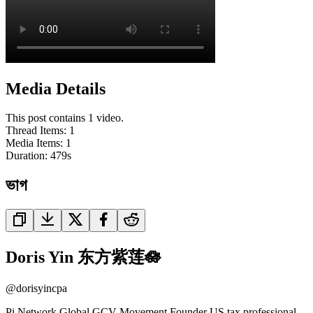
Media Details
This post contains 1 video.
Thread Items
:
1
Media Items
:
1
Duration:
479
s
ভাগ
Doris Yin 东方紫莲🪷
@
dorisyincpa
Pi Network Global GCV Movement Founder US tax professional