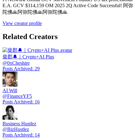
E.A. GCV $314,159 OM 2025 2Q Active Code Successful! 阿弥
陀佛🙏阿弥陀佛🙏阿弥陀佛🙏
View creator profile
Related Creators
柴郡🔔｜Crypto+AI Plus
@
0xCheshire
Posts Archived
:
29
AI Will
@
FinanceYF5
Posts Archived
:
16
Business Hustlez
@
BizHustlez
Posts Archived
:
14