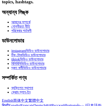
topics, hashtags.
অন্যান্য লিঙ্ক
আমাদের সম্পর্কে
গোপনীয়তা নীতি
পরিষেবার শর্তাবলী
ডাউনলোডার
instagramভিডিও ডাউনলোডার
টিক টোকভিডিও ডাউনলোডার
tiktokভিডিও ডাউনলোডার
বিলিবিলিভিডিও ডাউনলোডার
দ্রুত কর্মীভিডিও ডাউনলোডার
সম্পর্কিত পণ্য
ব্যক্তিগত স্থাপনা
ক্রোম প্লাগ-ইন
English
简体中文
繁體中文
हिन्दी
Español
Français
Deutsch
বাংলা
Русский
Português
اردو
日本語
한