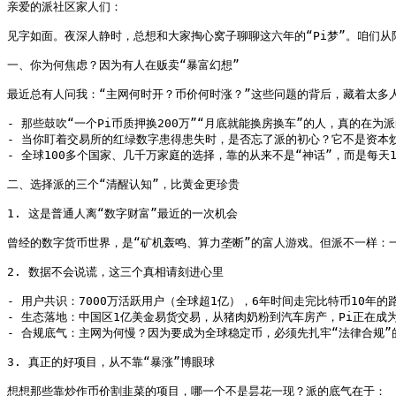
亲爱的派社区家人们：

见字如面。夜深人静时，总想和大家掏心窝子聊聊这六年的“Pi梦”。咱们
一、你为何焦虑？因为有人在贩卖“暴富幻想”

最近总有人问我：“主网何时开？币价何时涨？”这些问题的背后，藏着太多人
- 那些鼓吹“一个Pi币质押换200万”“月底就能换房换车”的人，真的在
- 当你盯着交易所的红绿数字患得患失时，是否忘了派的初心？它不是资本炒
- 全球100多个国家、几千万家庭的选择，靠的从来不是“神话”，而是每天
二、选择派的三个“清醒认知”，比黄金更珍贵

1. 这是普通人离“数字财富”最近的一次机会

曾经的数字货币世界，是“矿机轰鸣、算力垄断”的富人游戏。但派不一样：一
2. 数据不会说谎，这三个真相请刻进心里

- 用户共识：7000万活跃用户（全球超1亿），6年时间走完比特币10年的
- 生态落地：中国区1亿美金易货交易，从猪肉奶粉到汽车房产，Pi正在成为
- 合规底气：主网为何慢？因为要成为全球稳定币，必须先扎牢“法律合规”
3. 真正的好项目，从不靠“暴涨”博眼球

想想那些靠炒作币价割韭菜的项目，哪一个不是昙花一现？派的底气在于：
