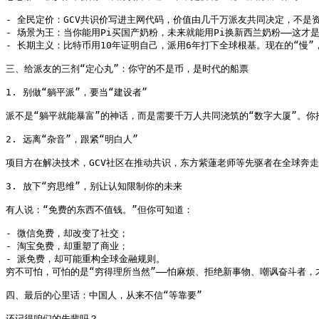
- 全民定价：GCV共识价写进主网代码，价值由几千万派友共同决定，不是资
- 场景为王：当你能用Pi买国产奶粉，未来就能用Pi换新西兰奶粉——这才是
- 长期主义：比特币用10年证明自己，派用6年打下全球根基。现在的“慢”，
三、给派友的三剂“定心丸”：你守的不是币，是时代的船票

1. 别做“躺平派”，要当“建设者”

派不是“躺平就能暴富”的神话，而是需要千万人共同浇筑的“数字大厦”。
2. 远离“杂音”，跟紧“明白人”

项目方在解决技术，GCV社区在推动共识，东方紫蓮老师等先驱者在全球奔走
3. 放下“穷思维”，别让认知限制你的未来

有人说：“免费的东西不值钱。”但你可知道：

- 微信免费，却改变了社交；

- 淘宝免费，却重塑了商业；

- 派免费，却可能重构全球金融规则。

穷不可怕，可怕的是“穷得理所当然”——怕麻烦、拒绝新事物、嘲讽奋斗者，才
四、最后的心里话：中国人，从来不信“等靠要”

还记得咱们的先辈吗？
