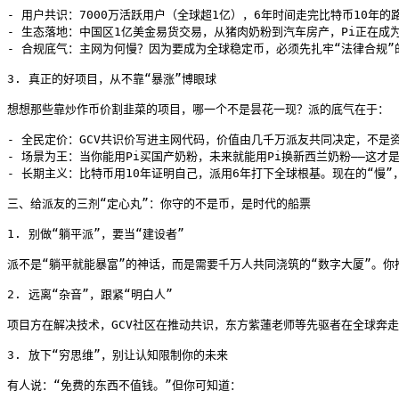
- 用户共识：7000万活跃用户（全球超1亿），6年时间走完比特币10年的
- 生态落地：中国区1亿美金易货交易，从猪肉奶粉到汽车房产，Pi正在成为
- 合规底气：主网为何慢？因为要成为全球稳定币，必须先扎牢“法律合规”
3. 真正的好项目，从不靠“暴涨”博眼球

想想那些靠炒作币价割韭菜的项目，哪一个不是昙花一现？派的底气在于：

- 全民定价：GCV共识价写进主网代码，价值由几千万派友共同决定，不是资
- 场景为王：当你能用Pi买国产奶粉，未来就能用Pi换新西兰奶粉——这才是
- 长期主义：比特币用10年证明自己，派用6年打下全球根基。现在的“慢”，
三、给派友的三剂“定心丸”：你守的不是币，是时代的船票

1. 别做“躺平派”，要当“建设者”

派不是“躺平就能暴富”的神话，而是需要千万人共同浇筑的“数字大厦”。
2. 远离“杂音”，跟紧“明白人”

项目方在解决技术，GCV社区在推动共识，东方紫蓮老师等先驱者在全球奔走
3. 放下“穷思维”，别让认知限制你的未来

有人说：“免费的东西不值钱。”但你可知道：
