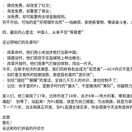
- 微信免费，却改变了社交；

- 淘宝免费，却重塑了商业；

- 派免费，却可能重构全球金融规则。

穷不可怕，可怕的是“穷得理所当然”——怕麻烦、拒绝新事物、嘲讽奋斗者，才
四、最后的心里话：中国人，从来不信“等靠要”

还记得咱们的先辈吗？

- 闹革命时，他们用小米加步枪打出新中国；

- 搞建设时，他们用双手在盐碱地上种出粮仓；

- 改革开放时，他们用勇气打破旧体制，闯出一片天。

今天，在数字经济的浪潮里，我们同样有机会成为“拓荒者”——GCV共识不
- 别盯着交易所的短期涨跌，那是投机客的“游乐场”；

- 别信“国控”“躺赚”的鬼话，全球几千万人的共识，谁也控制不了；

- 记住：你手里的Pi，是数字时代的“锄头”，不是赌场的“筹码”。你越努
家人们，修三峡用了17年，比特币涨了10年，派才6年——伟大的事，哪有
雄起！ 别等了，站起来！为Pi赋能，就是为自己赋能；为派摇旗，就是为家
下一个六年，当主网真正开放，当Pi连通全球买卖，你会感谢今天没有放弃的
此致

敬礼！

永远和你们并肩的丹尼尔
