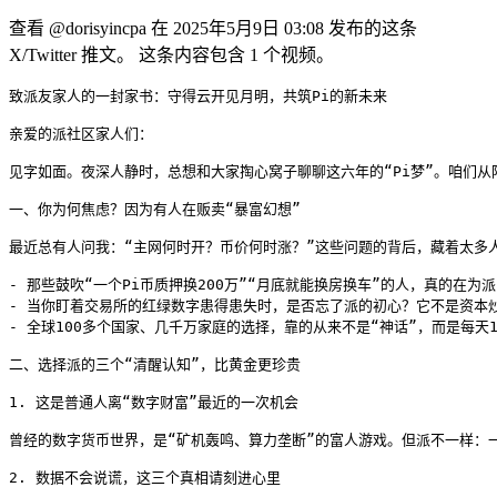
查看 @dorisyincpa 在 2025年5月9日 03:08 发布的这条
X/Twitter 推文。 这条内容包含 1 个视频。
致派友家人的一封家书：守得云开见月明，共筑Pi的新未来

亲爱的派社区家人们：

见字如面。夜深人静时，总想和大家掏心窝子聊聊这六年的“Pi梦”。咱们
一、你为何焦虑？因为有人在贩卖“暴富幻想”

最近总有人问我：“主网何时开？币价何时涨？”这些问题的背后，藏着太多人
- 那些鼓吹“一个Pi币质押换200万”“月底就能换房换车”的人，真的在
- 当你盯着交易所的红绿数字患得患失时，是否忘了派的初心？它不是资本炒
- 全球100多个国家、几千万家庭的选择，靠的从来不是“神话”，而是每天
二、选择派的三个“清醒认知”，比黄金更珍贵

1. 这是普通人离“数字财富”最近的一次机会

曾经的数字货币世界，是“矿机轰鸣、算力垄断”的富人游戏。但派不一样：一
2. 数据不会说谎，这三个真相请刻进心里
