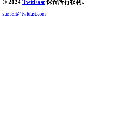
© 2024
TwitFast
保留所有权利。
support@twitfast.com