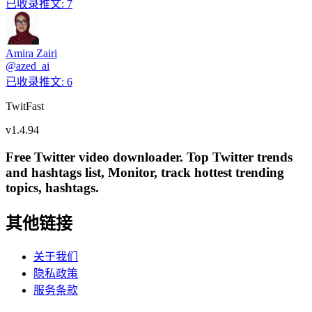
已收录推文
:
7
Amira Zairi
@
azed_ai
已收录推文
:
6
TwitFast
v
1.4.94
Free Twitter video downloader. Top Twitter trends
and hashtags list, Monitor, track hottest trending
topics, hashtags.
其他链接
关于我们
隐私政策
服务条款