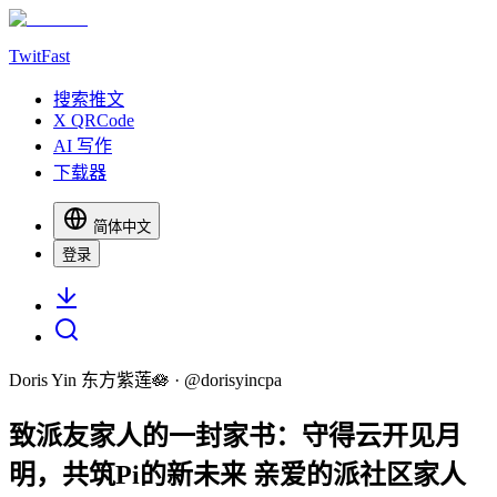
TwitFast
搜索推文
X QRCode
AI 写作
下载器
简体中文
登录
Doris Yin 东方紫莲🪷
· @
dorisyincpa
致派友家人的一封家书：守得云开见月
明，共筑Pi的新未来 亲爱的派社区家人