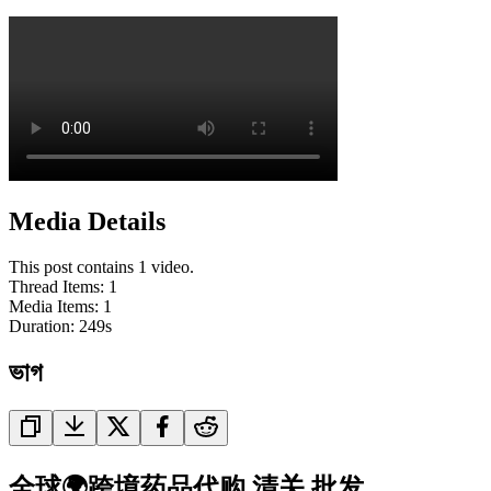
Media Details
This post contains 1 video.
Thread Items
:
1
Media Items
:
1
Duration:
249
s
ভাগ
全球🌍跨境药品代购.清关.批发