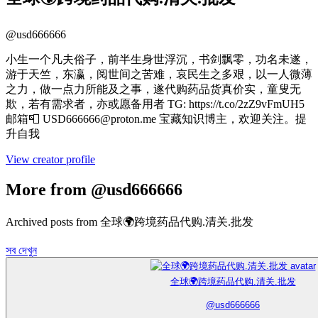
@
usd666666
小生一个凡夫俗子，前半生身世浮沉，书剑飘零，功名未遂，
游于天竺，东瀛，阅世间之苦难，哀民生之多艰，以一人微薄
之力，做一点力所能及之事，遂代购药品货真价实，童叟无
欺，若有需求者，亦或愿备用者 TG: https://t.co/2zZ9vFmUH5
邮箱📮 USD666666@proton.me 宝藏知识博主，欢迎关注。提
升自我
View creator profile
More from @usd666666
Archived posts from 全球🌍跨境药品代购.清关.批发
সব দেখুন
全球🌍跨境药品代购.清关.批发
@
usd666666