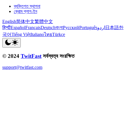
ব্যক্তিগত স্থাপনা
ক্রোম প্লাগ-ইন
English
简体中文
繁體中文
हिन्दी
Español
Français
Deutsch
বাংলা
Русский
Português
اردو
日本語
한
국어
Tiếng Việt
Italiano
ไทย
Türkçe
© 2024
TwitFast
সর্বস্বত্ব সংরক্ষিত
support@twitfast.com