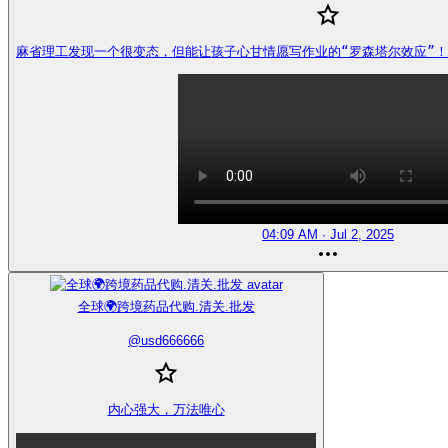
麻省理工发现一个很变态，但能让孩子心甘情愿写作业的“罗森塔尔效应”！ https
04:09 AM · Jul 2, 2025
全球🌍跨境药品代购.清关.批发
@
usd666666
内心强大，万法唯心