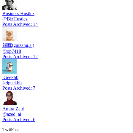
Business Hustlez
@
BizHustlez
Posts Archived
:
14
歸藏(guizang.ai)
@
op7418
Posts Archived
:
12
iGeekbb
@
igeekbb
Posts Archived
:
7
Amira Zairi
@
azed_ai
Posts Archived
:
6
TwitFast