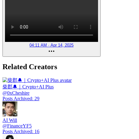
04:11 AM · Apr 14, 2025
Related Creators
柴郡🔔｜Crypto+AI Plus
@
0xCheshire
Posts Archived
:
29
AI Will
@
FinanceYF5
Posts Archived
:
16