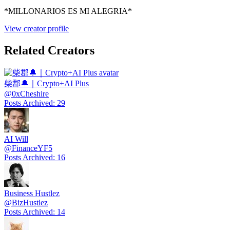
*MILLONARIOS ES MI ALEGRIA*
View creator profile
Related Creators
柴郡🔔｜Crypto+AI Plus
@
0xCheshire
Posts Archived
:
29
AI Will
@
FinanceYF5
Posts Archived
:
16
Business Hustlez
@
BizHustlez
Posts Archived
:
14