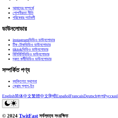
আমাদের সম্পর্কে
গোপনীয়তা নীতি
পরিষেবার শর্তাবলী
ডাউনলোডার
instagramভিডিও ডাউনলোডার
টিক টোকভিডিও ডাউনলোডার
tiktokভিডিও ডাউনলোডার
বিলিবিলিভিডিও ডাউনলোডার
দ্রুত কর্মীভিডিও ডাউনলোডার
সম্পর্কিত পণ্য
ব্যক্তিগত স্থাপনা
ক্রোম প্লাগ-ইন
English
简体中文
繁體中文
हिन्दी
Español
Français
Deutsch
বাংলা
Русски
© 2024
TwitFast
সর্বস্বত্ব সংরক্ষিত