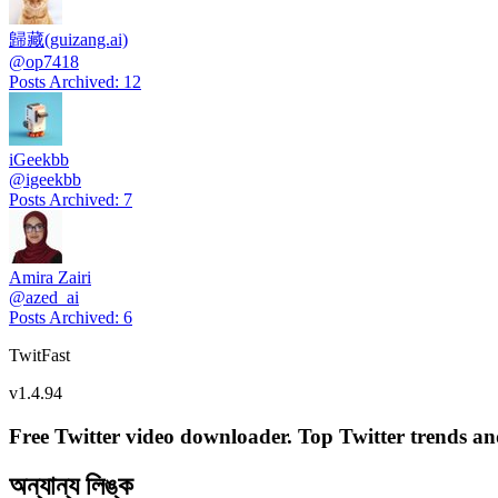
歸藏(guizang.ai)
@
op7418
Posts Archived
:
12
iGeekbb
@
igeekbb
Posts Archived
:
7
Amira Zairi
@
azed_ai
Posts Archived
:
6
TwitFast
v
1.4.94
Free Twitter video downloader. Top Twitter trends and 
অন্যান্য লিঙ্ক