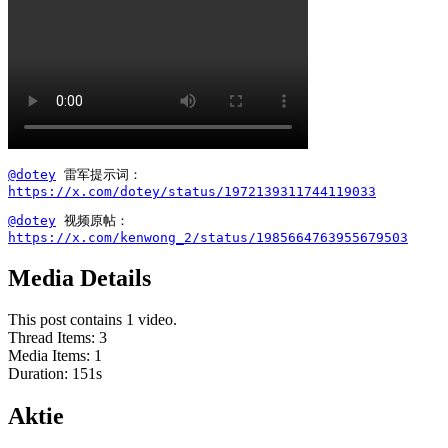
@dotey
https://x.com/dotey/status/1972139311744119033
@dotey
https://x.com/kenwong_2/status/1985664763955679503
Media Details
This post contains 1 video.
Thread Items
:
3
Media Items
:
1
Duration:
151
s
Aktie