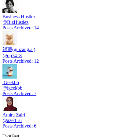
Business Hustlez
@
BizHustlez
Posts Archived
:
14
歸藏(guizang.ai)
@
op7418
Posts Archived
:
12
iGeekbb
@
igeekbb
Posts Archived
:
7
Amira Zairi
@
azed_ai
Posts Archived
:
6
TwitFast