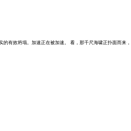
AI是心灵的蒸汽机。 科幻是现实的有效坍塌。加速正在被加速。 看，那千尺海