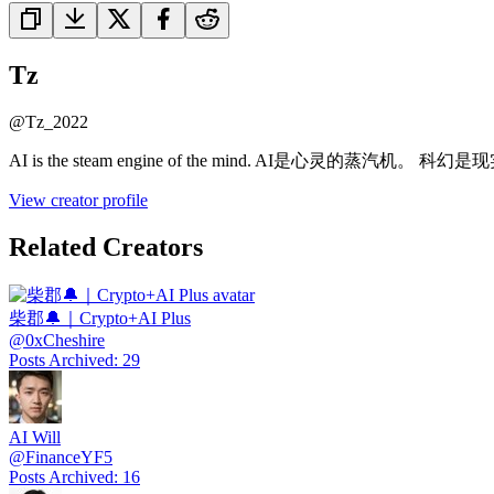
Tz
@
Tz_2022
AI is the steam engine of the mind. 
View creator profile
Related Creators
柴郡🔔｜Crypto+AI Plus
@
0xCheshire
Posts Archived
:
29
AI Will
@
FinanceYF5
Posts Archived
:
16