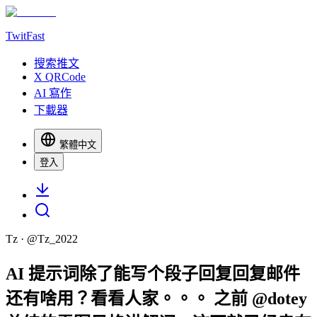
TwitFast
搜索推文
X QRCode
AI 寫作
下載器
繁體中文
登入
Tz
· @
Tz_2022
AI 提示词除了能写个段子回复回复邮件
还有啥用？看看人家。。。 之前 @dotey