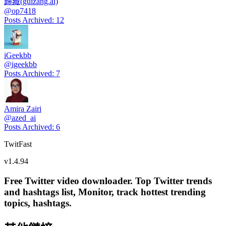
歸藏(guizang.ai)
@
op7418
Posts Archived
:
12
iGeekbb
@
igeekbb
Posts Archived
:
7
Amira Zairi
@
azed_ai
Posts Archived
:
6
TwitFast
v
1.4.94
Free Twitter video downloader. Top Twitter trends
and hashtags list, Monitor, track hottest trending
topics, hashtags.