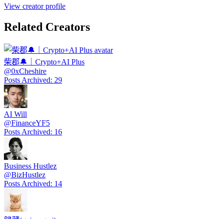
View creator profile
Related Creators
柴郡🔔｜Crypto+AI Plus
@
0xCheshire
Posts Archived
:
29
AI Will
@
FinanceYF5
Posts Archived
:
16
Business Hustlez
@
BizHustlez
Posts Archived
:
14