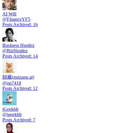
AI Will
@
FinanceYF5
Posts Archived
:
16
Business Hustlez
@
BizHustlez
Posts Archived
:
14
歸藏(guizang.ai)
@
op7418
Posts Archived
:
12
iGeekbb
@
igeekbb
Posts Archived
:
7