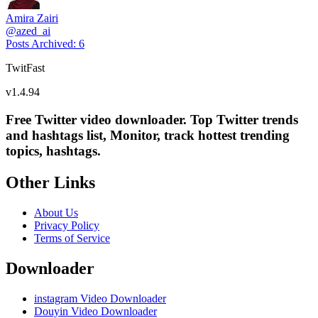
Amira Zairi
@
azed_ai
Posts Archived
:
6
TwitFast
v
1.4.94
Free Twitter video downloader. Top Twitter trends
and hashtags list, Monitor, track hottest trending
topics, hashtags.
Other Links
About Us
Privacy Policy
Terms of Service
Downloader
instagram Video Downloader
Douyin Video Downloader