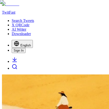
TwitFast
Search Tweets
X QRCode
AI Writer
Downloader
English
Sign In