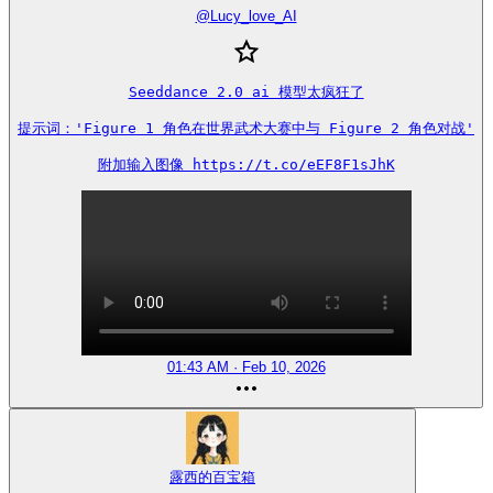
@
Lucy_love_AI
Seeddance 2.0 ai 模型太疯狂了

提示词：'Figure 1 角色在世界武术大赛中与 Figure 2 角色对战'

附加输入图像 https://t.co/eEF8F1sJhK
01:43 AM · Feb 10, 2026
露西的百宝箱