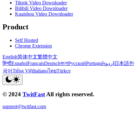
Tiktok Video Downloader
Bilibili Video Downloader
Kuaishou Video Downloader
Product
Self Hosted
Chrome Extension
English
简体中文
繁體中文
हिन्दी
Español
Français
Deutsch
বাংলা
Русский
Português
اردو
日本語
한
국어
Tiếng Việt
Italiano
ไทย
Türkçe
© 2024
TwitFast
All rights reserved.
support@twitfast.com