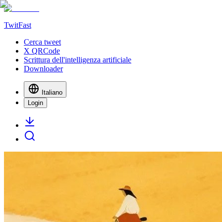
TwitFast
Cerca tweet
X QRCode
Scrittura dell'intelligenza artificiale
Downloader
Italiano
Login