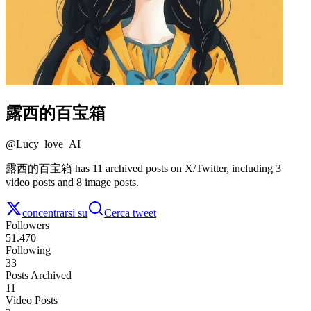
露西的百宝箱
@
Lucy_love_AI
露西的百宝箱 has 11 archived posts on X/Twitter, including 3
video posts and 8 image posts.
concentrarsi su
Cerca tweet
Followers
51.470
Following
33
Posts Archived
11
Video Posts