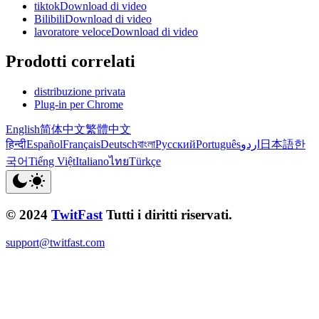
tiktokDownload di video
BilibiliDownload di video
lavoratore veloceDownload di video
Prodotti correlati
distribuzione privata
Plug-in per Chrome
English
简体中文
繁體中文
हिन्दी
Español
Français
Deutsch
বাংলা
Русский
Português
اردو
日本語
한
국어
Tiếng Việt
Italiano
ไทย
Türkçe
© 2024
TwitFast
Tutti i diritti riservati.
support@twitfast.com