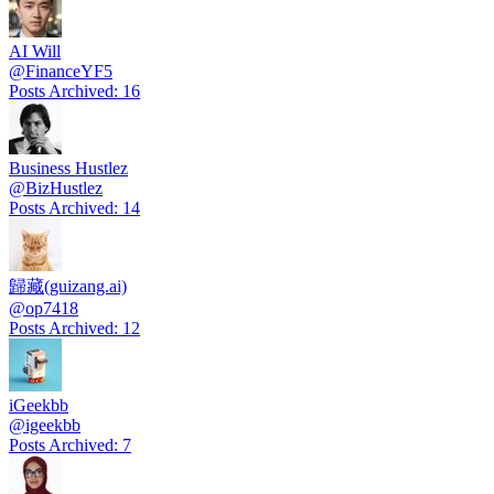
AI Will
@
FinanceYF5
Posts Archived
:
16
Business Hustlez
@
BizHustlez
Posts Archived
:
14
歸藏(guizang.ai)
@
op7418
Posts Archived
:
12
iGeekbb
@
igeekbb
Posts Archived
:
7