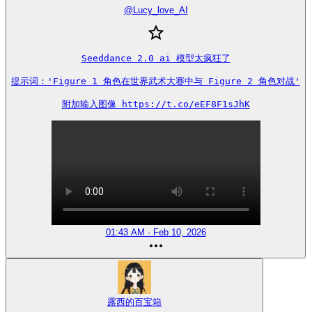
@
Lucy_love_AI
Seeddance 2.0 ai 模型太疯狂了

提示词：'Figure 1 角色在世界武术大赛中与 Figure 2 角色对战'

附加输入图像 https://t.co/eEF8F1sJhK
01:43 AM · Feb 10, 2026
露西的百宝箱