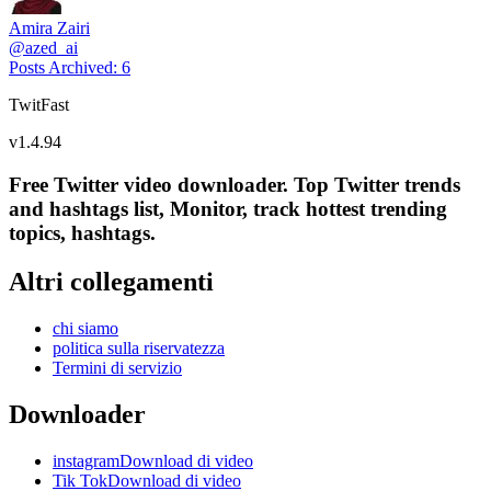
Amira Zairi
@
azed_ai
Posts Archived
:
6
TwitFast
v
1.4.94
Free Twitter video downloader. Top Twitter trends
and hashtags list, Monitor, track hottest trending
topics, hashtags.
Altri collegamenti
chi siamo
politica sulla riservatezza
Termini di servizio
Downloader
instagramDownload di video
Tik TokDownload di video