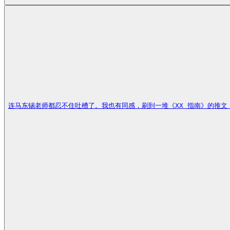
连马东锡老师都忍不住吐槽了。我也有同感，刷到一堆《XX 指南》的推文，第一