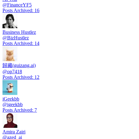
@
FinanceYF5
Posts Archived
:
16
Business Hustlez
@
BizHustlez
Posts Archived
:
14
歸藏(guizang.ai)
@
op7418
Posts Archived
:
12
iGeekbb
@
igeekbb
Posts Archived
:
7
Amira Zairi
@
azed_ai