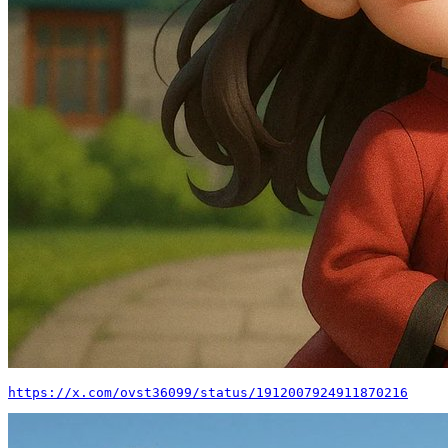
https://x.com/ovst36099/status/1912007924911870216