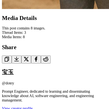
Media Details
This post contains 8 images.
Thread Items
:
3
Media Items
:
8
Share
宝玉
@
dotey
Prompt Engineer, dedicated to learning and disseminating
knowledge about AI, software engineering, and engineering
management.
View creator profile