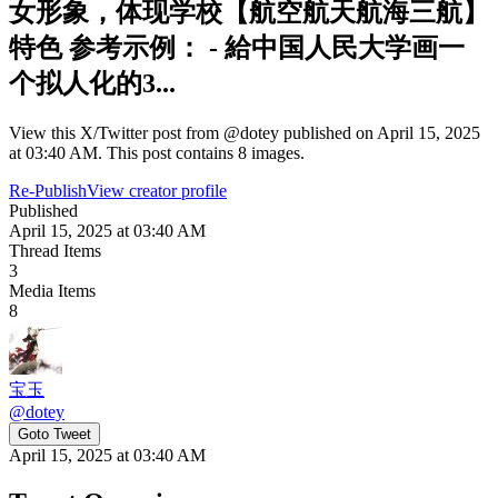
女形象，体现学校【航空航天航海三航】
特色 参考示例： - 給中国人民大学画一
个拟人化的3...
View this X/Twitter post from @dotey published on April 15, 2025
at 03:40 AM. This post contains 8 images.
Re-Publish
View creator profile
Published
April 15, 2025 at 03:40 AM
Thread Items
3
Media Items
8
宝玉
@
dotey
Goto Tweet
April 15, 2025 at 03:40 AM