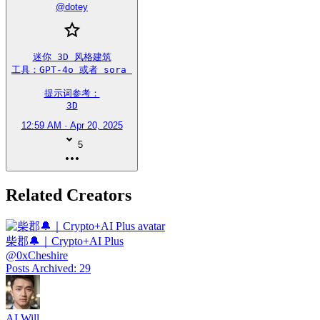
@
dotey
迷你 3D 风格建筑

工具：GPT-4o 或者 sora 

提示词参考：

3D
12:59 AM · Apr 20, 2025
5
Related Creators
柴郡🔔｜Crypto+AI Plus
@
0xCheshire
Posts Archived
:
29
AI Will