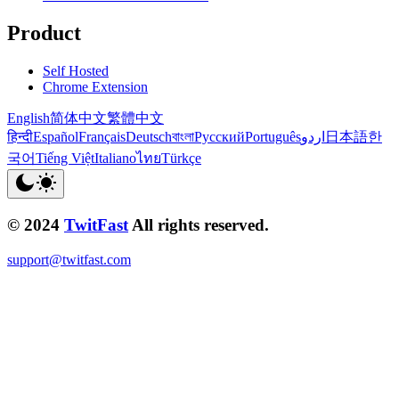
Product
Self Hosted
Chrome Extension
English
简体中文
繁體中文
हिन्दी
Español
Français
Deutsch
বাংলা
Русский
Português
اردو
日本語
한
국어
Tiếng Việt
Italiano
ไทย
Türkçe
© 2024
TwitFast
All rights reserved.
support@twitfast.com