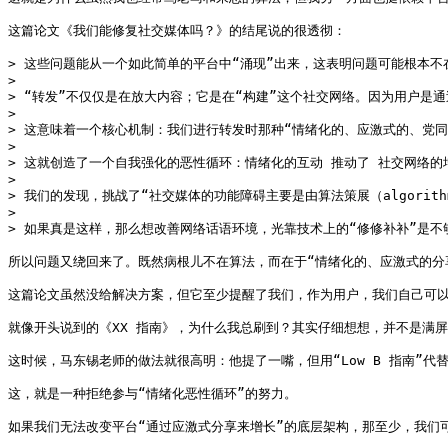
这篇论文《我们能修复社交媒体吗？》的结尾说的很透彻：

> 这些问题能从一个如此简单的平台中“涌现”出来，这表明问题可能根本不
>

> “转发”不仅仅是在放大内容；它是在“构建”这个社交网络。因为用户是通
>

> 这意味着一个核心机制：我们进行转发时那种“情绪化的、应激式的、党同
>

> 这就创造了一个自我强化的恶性循环：情绪化的互动 推动了 社交网络的
>

> 我们的发现，挑战了“社交媒体的功能障碍主要是由算法策展（algorit
>

> 如果真是这样，那么想改善网络话语环境，光靠技术上的“修修补补”是不
所以问题又绕回来了。既然病根儿不在算法，而在于“情绪化的、应激式的分享
这篇论文虽然没给解决方案，但它至少提醒了我们，作为用户，我们自己可以
就像开头说到的《XX 指南》，为什么我总刷到？其实仔细想想，并不是满
这时候，马东锡老师的做法就很高明：他提了一嘴，但用“Low B 指南”代替
这，就是一种拒绝参与“情绪化恶性循环”的努力。

如果我们无法改变平台“通过应激式分享来增长”的底层架构，那至少，我们