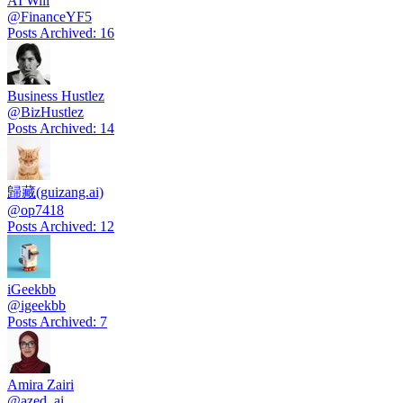
AI Will
@
FinanceYF5
Posts Archived
:
16
Business Hustlez
@
BizHustlez
Posts Archived
:
14
歸藏(guizang.ai)
@
op7418
Posts Archived
:
12
iGeekbb
@
igeekbb
Posts Archived
:
7
Amira Zairi
@
azed_ai