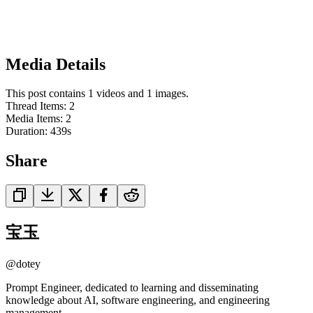
Media Details
This post contains 1 videos and 1 images.
Thread Items
:
2
Media Items
:
2
Duration:
439
s
Share
宝玉
@
dotey
Prompt Engineer, dedicated to learning and disseminating
knowledge about AI, software engineering, and engineering
management.