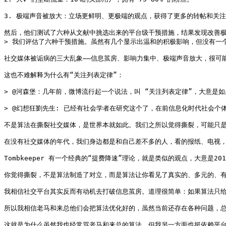
3. 极端声音被放大：立场更鲜明、更极端的观点，获得了更多的转帖和关注
然后，他们测试了六种从文献中挑选出来的平台级干预措施，结果发现改善极
> 我们评估了六种干预措施。虽然有几个显示出温和的积极影响，但没有一个
社交媒体被诟病的三大乱象——信息茧房、影响力集中、极端声音放大，很可能
这也不难解释为什么有“关注列表定律”：

> @河森堡：几年前，微博流行起一个说法，叫 “关注列表定律”，大意是
> @幻想狂劉先生: 已经有社会学者在研究这个了，在前信息化时代社会
不是算法在撕裂社交媒体，是世界本就如此。我们之所以觉得撕裂，可能只是
在没有社交媒体的年代，我们身边都是和自己差不多的人，看的报纸、电视，
Tombkeeper 有一个经典的“提费降速”理论，就是类似的观点，大意是2
你觉得撕裂，不是算法制造了对立，而是算法让你看见了真实的、多元的、有
我相信社交平台其实反而有动机去打破信息茧房。道理很简单：如果算法只给
所以我相信老马和来总他们会把算法优化好的，虽然当前还存在各种问题，总
这就是为什么虽然我也经常骂老马和来总的算法，但我另一方面也挺依赖平台的推送