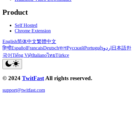
Product
Self Hosted
Chrome Extension
English
简体中文
繁體中文
हिन्दी
Español
Français
Deutsch
বাংলা
Русский
Português
اردو
日本語
한
국어
Tiếng Việt
Italiano
ไทย
Türkçe
© 2024
TwitFast
All rights reserved.
support@twitfast.com