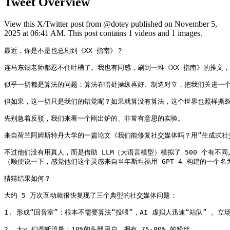
Tweet Overview
View this X/Twitter post from @dotey published on November 5,
2025 at 06:41 AM. This post contains 1 videos and 1 images.
最近，你是不是也总刷到《XX 指南》？

连马东锡老师都忍不住吐槽了。我也有同感，刷到一堆《XX 指南》的推文，
似乎一切都是算法的问题：算法在暗处操纵喜好、制造对立，把我们关进一个
但如果，这一切只是我们的错觉呢？如果就算没有算法，这个世界也照样撕裂，
先别急着反驳，我们来看一个刚出炉的、非常有意思的实验。

来自荷兰阿姆斯特丹大学的一篇论文《我们能修复社交媒体吗？用“生成式社交
不过他们没有用真人，而是借助 LLM（大语言模型）模拟了 500 个有不
（顺便说一下，感觉他们这个灵感来自当年斯坦福用 GPT-4 构建的一个名为
猜猜结果如何？

大约 5 万次互动就很快复现了三个典型的社交媒体问题：

1. 形成“回音室”：根本不需要算法“投喂”，AI 虚拟人迅速“站队” 
2. 大v 们垄断流量：10%的头部用户，拥有 75-80% 的粉丝。
