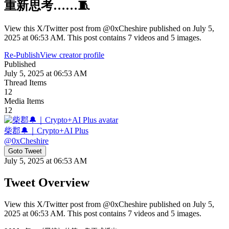
重新思考……🧵
View this X/Twitter post from @0xCheshire published on July 5,
2025 at 06:53 AM. This post contains 7 videos and 5 images.
Re-Publish
View creator profile
Published
July 5, 2025 at 06:53 AM
Thread Items
12
Media Items
12
柴郡🔔｜Crypto+AI Plus
@
0xCheshire
Goto Tweet
July 5, 2025 at 06:53 AM
Tweet Overview
View this X/Twitter post from @0xCheshire published on July 5,
2025 at 06:53 AM. This post contains 7 videos and 5 images.