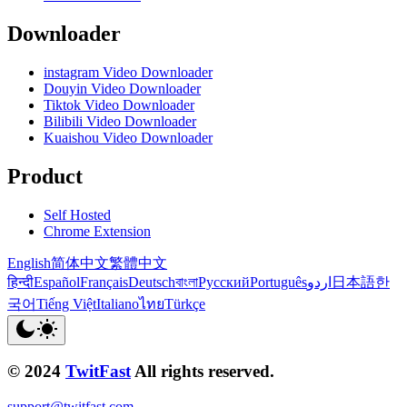
Downloader
instagram Video Downloader
Douyin Video Downloader
Tiktok Video Downloader
Bilibili Video Downloader
Kuaishou Video Downloader
Product
Self Hosted
Chrome Extension
English
简体中文
繁體中文
हिन्दी
Español
Français
Deutsch
বাংলা
Русский
Português
اردو
日本語
한
국어
Tiếng Việt
Italiano
ไทย
Türkçe
© 2024
TwitFast
All rights reserved.
support@twitfast.com