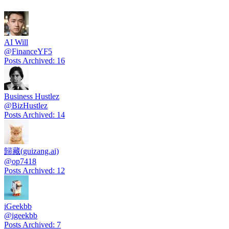
AI Will
@
FinanceYF5
Posts Archived
:
16
Business Hustlez
@
BizHustlez
Posts Archived
:
14
歸藏(guizang.ai)
@
op7418
Posts Archived
:
12
iGeekbb
@
igeekbb
Posts Archived
:
7