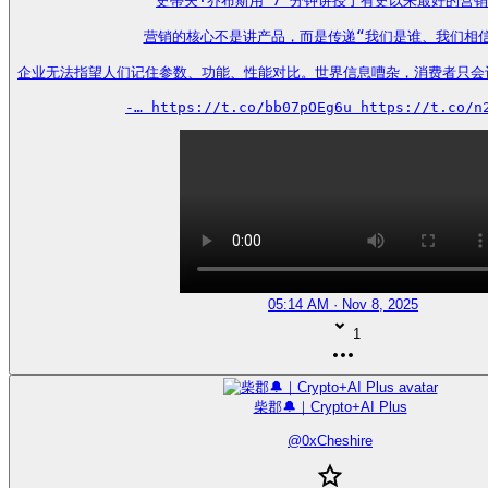
史蒂夫·乔布斯用 7 分钟讲授了有史以来最好的营销
营销的核心不是讲产品，而是传递“我们是谁、我们相信
企业无法指望人们记住参数、功能、性能对比。世界信息嘈杂，消费者只会
-… https://t.co/bb07pOEg6u https://t.co/n
05:14 AM · Nov 8, 2025
1
柴郡🔔｜Crypto+AI Plus
@
0xCheshire