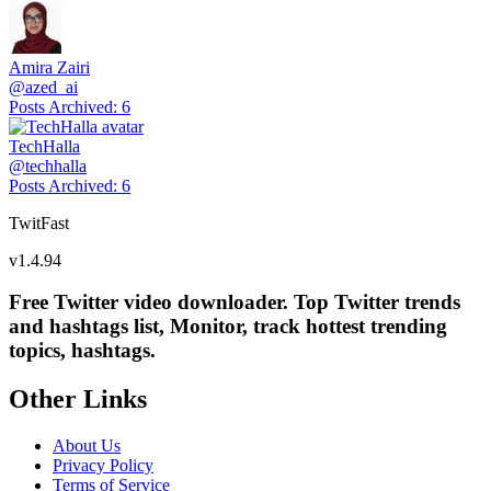
Amira Zairi
@
azed_ai
Posts Archived
:
6
TechHalla
@
techhalla
Posts Archived
:
6
TwitFast
v
1.4.94
Free Twitter video downloader. Top Twitter trends
and hashtags list, Monitor, track hottest trending
topics, hashtags.
Other Links
About Us
Privacy Policy
Terms of Service