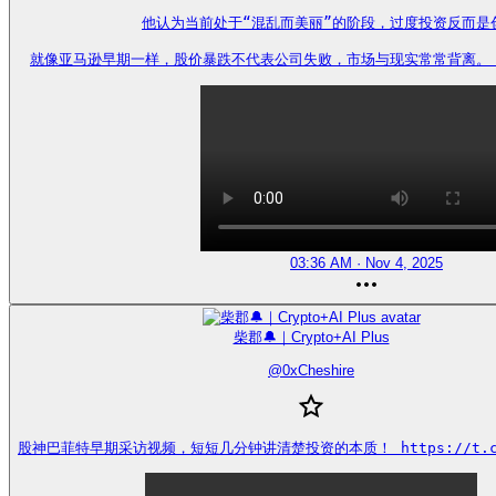
他认为当前处于“混乱而美丽”的阶段，过度投资反而是创
就像亚马逊早期一样，股价暴跌不代表公司失败，市场与现实常常背离。 https
03:36 AM · Nov 4, 2025
柴郡🔔｜Crypto+AI Plus
@
0xCheshire
股神巴菲特早期采访视频，短短几分钟讲清楚投资的本质！ https://t.co/