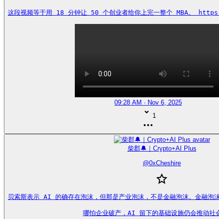
这段视频等于用 18 分钟让 50 个创业者给你上完一整个 MBA。 https://
09:28 AM · Nov 6, 2025
1
柴郡🔔｜Crypto+AI Plus
@
0xCheshire
贝索斯表示 AI 的确存在泡沫，但那是产业泡沫，不是金融泡沫。金融泡
哪怕企业破产，AI 留下的基础设施仍会推动社会