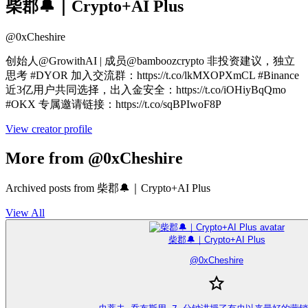
柴郡🔔｜Crypto+AI Plus
@
0xCheshire
创始人@GrowithAI | 成员@bamboozcrypto 非投资建议，独立
思考 #DYOR 加入交流群：https://t.co/lkMXOPXmCL #Binance
近3亿用户共同选择，出入金安全：https://t.co/iOHiyBqQmo
#OKX 专属邀请链接：https://t.co/sqBPIwoF8P
View creator profile
More from @0xCheshire
Archived posts from 柴郡🔔｜Crypto+AI Plus
View All
柴郡🔔｜Crypto+AI Plus
@
0xCheshire