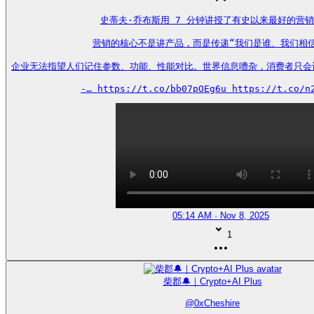
史蒂夫·乔布斯用 7 分钟讲授了有史以来最好的营销
营销的核心不是讲产品，而是传递“我们是谁、我们相信
企业无法指望人们记住参数、功能、性能对比。世界信息嘈杂，消费者只会
-… https://t.co/bb07pOEg6u https://t.co/n
05:14 AM · Nov 8, 2025
1
柴郡🔔｜Crypto+AI Plus
@
0xCheshire