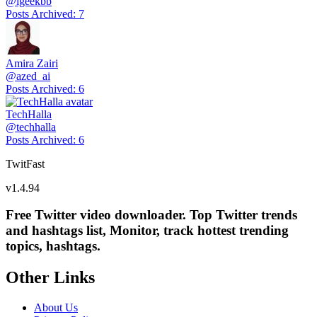
@
igeekbb
Posts Archived
:
7
Amira Zairi
@
azed_ai
Posts Archived
:
6
TechHalla
@
techhalla
Posts Archived
:
6
TwitFast
v
1.4.94
Free Twitter video downloader. Top Twitter trends
and hashtags list, Monitor, track hottest trending
topics, hashtags.
Other Links
About Us