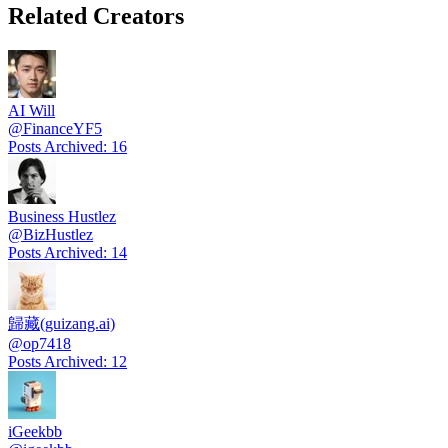
Related Creators
AI Will
@
FinanceYF5
Posts Archived
:
16
Business Hustlez
@
BizHustlez
Posts Archived
:
14
歸藏(guizang.ai)
@
op7418
Posts Archived
:
12
iGeekbb