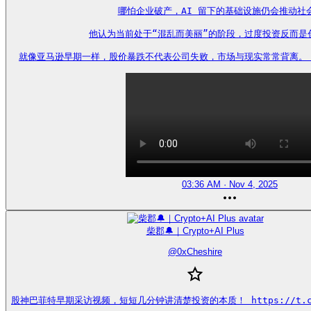
哪怕企业破产，AI 留下的基础设施仍会推动社会
他认为当前处于“混乱而美丽”的阶段，过度投资反而是创
就像亚马逊早期一样，股价暴跌不代表公司失败，市场与现实常常背离。 https
03:36 AM · Nov 4, 2025
柴郡🔔｜Crypto+AI Plus
@
0xCheshire
股神巴菲特早期采访视频，短短几分钟讲清楚投资的本质！ https://t.co/