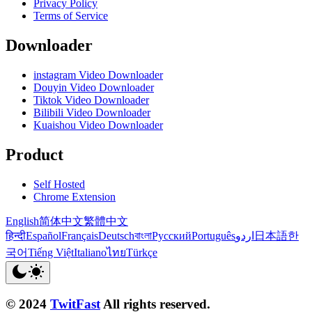
Privacy Policy
Terms of Service
Downloader
instagram Video Downloader
Douyin Video Downloader
Tiktok Video Downloader
Bilibili Video Downloader
Kuaishou Video Downloader
Product
Self Hosted
Chrome Extension
English
简体中文
繁體中文
हिन्दी
Español
Français
Deutsch
বাংলা
Русский
Português
اردو
日本語
한
국어
Tiếng Việt
Italiano
ไทย
Türkçe
© 2024
TwitFast
All rights reserved.