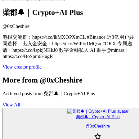
柴郡🔔｜Crypto+AI Plus
@
0xCheshire
电报交流群：https://t.co/lkMXOPXmCL #Binance 近3亿用户共
同选择，出入金安全：https://t.co/WIPio1MQsn #OKX 专属邀
请：https://t.co/IspkjNKkJ0 数字金融私人 AI 助手@minara：
https://t.co/BoSpm6HagR
View creator profile
More from @0xCheshire
Archived posts from 柴郡🔔｜Crypto+AI Plus
View All
柴郡🔔｜Crypto+AI Plus
@
0xCheshire