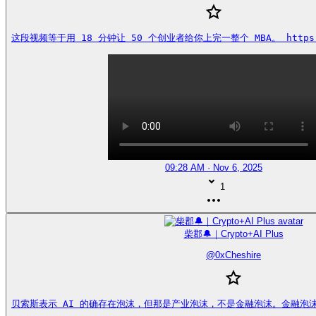
这段视频等于用 18 分钟让 50 个创业者给你上完一整个 MBA。 https://
09:28 AM · Nov 6, 2025
1
柴郡🔔｜Crypto+AI Plus
@
0xCheshire
贝索斯表示 AI 的确存在泡沫，但那是产业泡沫，不是金融泡沫。金融泡