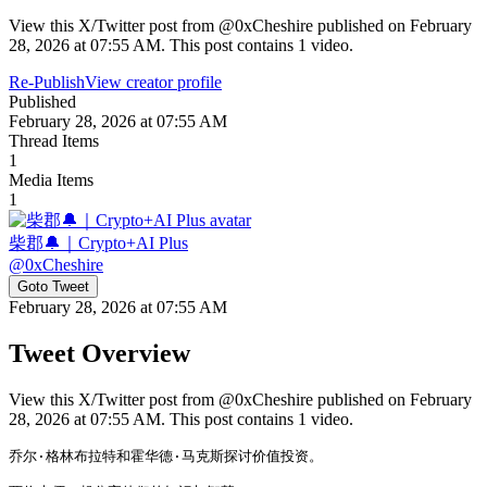
View this X/Twitter post from @0xCheshire published on February
28, 2026 at 07:55 AM. This post contains 1 video.
Re-Publish
View creator profile
Published
February 28, 2026 at 07:55 AM
Thread Items
1
Media Items
1
柴郡🔔｜Crypto+AI Plus
@
0xCheshire
Goto Tweet
February 28, 2026 at 07:55 AM
Tweet Overview
View this X/Twitter post from @0xCheshire published on February
28, 2026 at 07:55 AM. This post contains 1 video.
乔尔·格林布拉特和霍华德·马克斯探讨价值投资。
