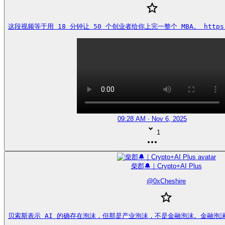
这段视频等于用 18 分钟让 50 个创业者给你上完一整个 MBA。 https://
09:28 AM · Nov 6, 2025
1
柴郡🔔｜Crypto+AI Plus
@
0xCheshire
贝索斯表示 AI 的确存在泡沫，但那是产业泡沫，不是金融泡沫。金融泡