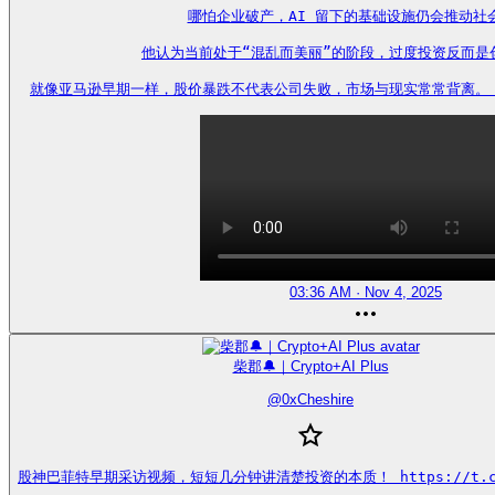
哪怕企业破产，AI 留下的基础设施仍会推动社会
他认为当前处于“混乱而美丽”的阶段，过度投资反而是创
就像亚马逊早期一样，股价暴跌不代表公司失败，市场与现实常常背离。 https
03:36 AM · Nov 4, 2025
柴郡🔔｜Crypto+AI Plus
@
0xCheshire
股神巴菲特早期采访视频，短短几分钟讲清楚投资的本质！ https://t.co/