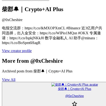
柴郡🔔｜Crypto+AI Plus
@
0xCheshire
电报交流群：https://t.co/lkMXOPXmCL #Binance 近3亿用户共
同选择，出入金安全：https://t.co/WIPio1MQsn #OKX 专属邀
请：https://t.co/IspkjNKkJ0 数字金融私人 AI 助手@minara：
https://t.co/BoSpm6HagR
View creator profile
More from @0xCheshire
Archived posts from 柴郡🔔｜Crypto+AI Plus
View All
柴郡🔔｜Crypto+AI Plus
@
0xCheshire