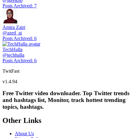
@
igeekbb
Posts Archived
:
7
Amira Zairi
@
azed_ai
Posts Archived
:
6
TechHalla
@
techhalla
Posts Archived
:
6
TwitFast
v
1.4.94
Free Twitter video downloader. Top Twitter trends
and hashtags list, Monitor, track hottest trending
topics, hashtags.
Other Links
About Us