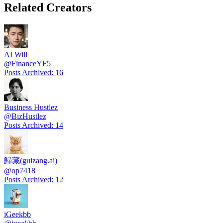
Related Creators
AI Will
@
FinanceYF5
Posts Archived
:
16
Business Hustlez
@
BizHustlez
Posts Archived
:
14
歸藏(guizang.ai)
@
op7418
Posts Archived
:
12
iGeekbb