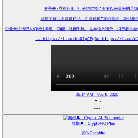
史蒂夫·乔布斯用 7 分钟讲授了有史以来最好的营销
营销的核心不是讲产品，而是传递“我们是谁、我们相信
企业无法指望人们记住参数、功能、性能对比。世界信息嘈杂，消费者只会
-… https://t.co/bb07pOEg6u https://t.co/n
05:14 AM · Nov 8, 2025
1
柴郡🔔｜Crypto+AI Plus
@
0xCheshire