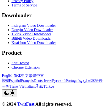
Privacy Policy
Terms of Service
Downloader
instagram Video Downloader
Douyin Video Downloader
Tiktok Video Downloader
Bilibili Video Downloader
Kuaishou Video Downloader
Product
Self Hosted
Chrome Extension
English
简体中文
繁體中文
हिन्दी
Español
Français
Deutsch
বাংলা
Русский
Português
اردو
日本語
한
국어
Tiếng Việt
Italiano
ไทย
Türkçe
© 2024
TwitFast
All rights reserved.