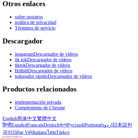
Otros enlaces
sobre nosotros
política de privacidad
Términos de servicio
Descargador
instagramDescargador de vídeos
tik tokDescargador de vídeos
tiktokDescargador de vídeos
BilibiliDescargador de vídeos
trabajador rápidoDescargador de vídeos
Productos relacionados
implementación privada
Complemento de Chrome
English
简体中文
繁體中文
हिन्दी
Español
Français
Deutsch
বাংলা
Русский
Português
اردو
日本語
한
국어
Tiếng Việt
Italiano
ไทย
Türkçe