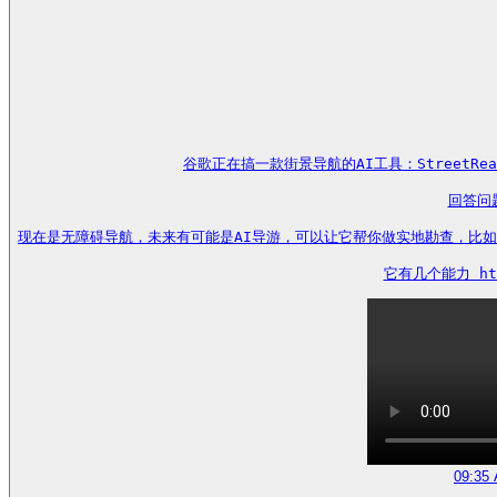
谷歌正在搞一款街景导航的AI工具：StreetRea
回答问题
现在是无障碍导航，未来有可能是AI导游，可以让它帮你做实地勘查，比如
它有几个能力 http
09:35 