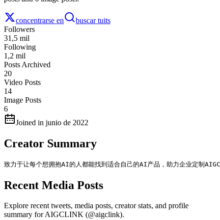
concentrarse en
buscar tuits
Followers
31,5 mil
Following
1,2 mil
Posts Archived
20
Video Posts
14
Image Posts
6
Joined in junio de 2022
Creator Summary
致力于让每个想拥抱AI的人都能找到适合自己的AI产品，助力企业定制AIG
Recent Media Posts
Explore recent tweets, media posts, creator stats, and profile
summary for AIGCLINK (@aigclink).