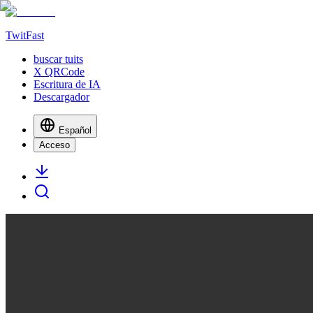
TwitFast
buscar tuits
X QRCode
Escritura de IA
Descargador
Español
Acceso