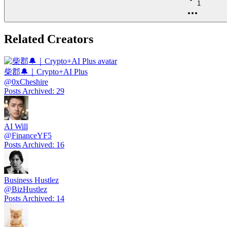
1
Related Creators
柴郡🔔｜Crypto+AI Plus
@
0xCheshire
Posts Archived
:
29
AI Will
@
FinanceYF5
Posts Archived
:
16
Business Hustlez
@
BizHustlez
Posts Archived
:
14