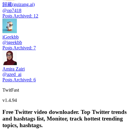
歸藏(guizang.ai)
@
op7418
Posts Archived
:
12
iGeekbb
@
igeekbb
Posts Archived
:
7
Amira Zairi
@
azed_ai
Posts Archived
:
6
TwitFast
v
1.4.94
Free Twitter video downloader. Top Twitter trends
and hashtags list, Monitor, track hottest trending
topics, hashtags.