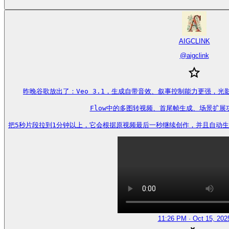
AIGCLINK
@
aigclink
昨晚谷歌放出了：Veo 3.1，生成自带音效、叙事控制能力更强，光
Flow中的多图转视频、首尾帧生成、场景扩展
把5秒片段拉到1分钟以上，它会根据原视频最后一秒继续创作，并且自动生成对应的连
11:26 PM · Oct 15, 202