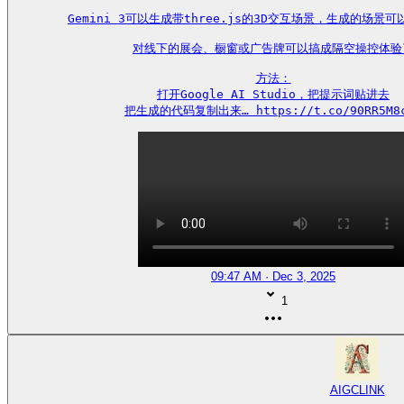
Gemini 3可以生成带three.js的3D交互场景，生成的场景可
对线下的展会、橱窗或广告牌可以搞成隔空操控体验了
方法：

打开Google AI Studio，把提示词贴进去

把生成的代码复制出来… https://t.co/90RR5M8
09:47 AM · Dec 3, 2025
1
AIGCLINK