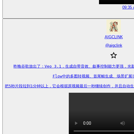
09:35 
AIGCLINK
@
aigclink
昨晚谷歌放出了：Veo 3.1，生成自带音效、叙事控制能力更强，光
Flow中的多图转视频、首尾帧生成、场景扩展
把5秒片段拉到1分钟以上，它会根据原视频最后一秒继续创作，并且自动生成对应的连