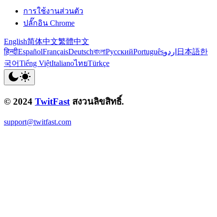
การใช้งานส่วนตัว
ปลั๊กอิน Chrome
English
简体中文
繁體中文
हिन्दी
Español
Français
Deutsch
বাংলা
Русский
Português
اردو
日本語
한
국어
Tiếng Việt
Italiano
ไทย
Türkçe
© 2024
TwitFast
สงวนลิขสิทธิ์.
support@twitfast.com