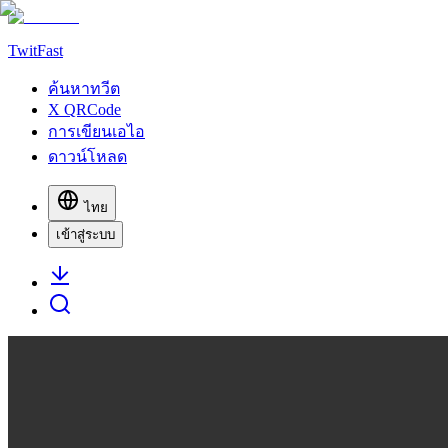
TwitFast
ค้นหาทวีต
X QRCode
การเขียนเอไอ
ดาวน์โหลด
ไทย
เข้าสู่ระบบ