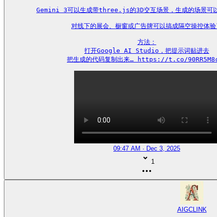
Gemini 3可以生成带three.js的3D交互场景，生成的场景可
对线下的展会、橱窗或广告牌可以搞成隔空操控体验了
方法：

打开Google AI Studio，把提示词贴进去

把生成的代码复制出来… https://t.co/90RR5M8
09:47 AM · Dec 3, 2025
1
AIGCLINK