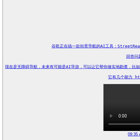
谷歌正在搞一款街景导航的AI工具：StreetRea
回答问题
现在是无障碍导航，未来有可能是AI导游，可以让它帮你做实地勘查，比如
它有几个能力 http
09:35 