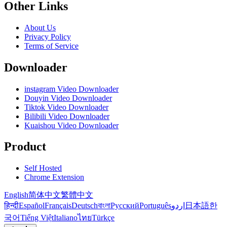
Other Links
About Us
Privacy Policy
Terms of Service
Downloader
instagram Video Downloader
Douyin Video Downloader
Tiktok Video Downloader
Bilibili Video Downloader
Kuaishou Video Downloader
Product
Self Hosted
Chrome Extension
English
简体中文
繁體中文
हिन्दी
Español
Français
Deutsch
বাংলা
Русский
Português
اردو
日本語
한
국어
Tiếng Việt
Italiano
ไทย
Türkçe