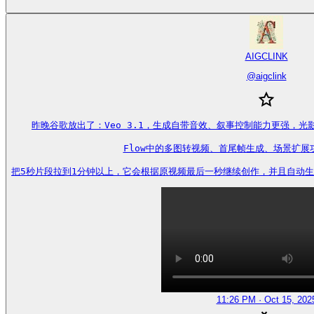
AIGCLINK
@
aigclink
昨晚谷歌放出了：Veo 3.1，生成自带音效、叙事控制能力更强，光
Flow中的多图转视频、首尾帧生成、场景扩展
把5秒片段拉到1分钟以上，它会根据原视频最后一秒继续创作，并且自动生成对应的连
11:26 PM · Oct 15, 202