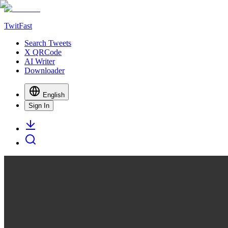
TwitFast
Search Tweets
X QRCode
AI Writer
Downloader
English
Sign In