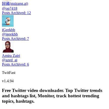
歸藏(guizang.ai)
@
op7418
Posts Archived
:
12
iGeekbb
@
igeekbb
Posts Archived
:
7
Amira Zairi
@
azed_ai
Posts Archived
:
6
TwitFast
v
1.4.94
Free Twitter video downloader. Top Twitter trends
and hashtags list, Monitor, track hottest trending
topics, hashtags.