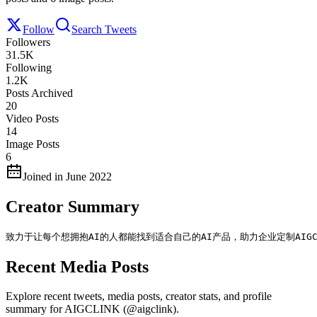
Follow
Search Tweets
Followers
31.5K
Following
1.2K
Posts Archived
20
Video Posts
14
Image Posts
6
Joined in June 2022
Creator Summary
致力于让每个想拥抱AI的人都能找到适合自己的AI产品，助力企业定制AIG
Recent Media Posts
Explore recent tweets, media posts, creator stats, and profile
summary for AIGCLINK (@aigclink).