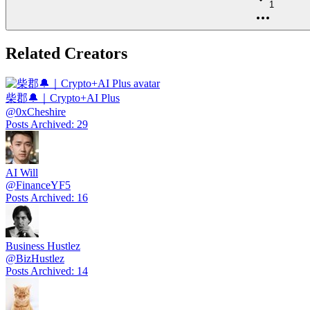
1
Related Creators
柴郡🔔｜Crypto+AI Plus
@
0xCheshire
Posts Archived
:
29
AI Will
@
FinanceYF5
Posts Archived
:
16
Business Hustlez
@
BizHustlez
Posts Archived
:
14