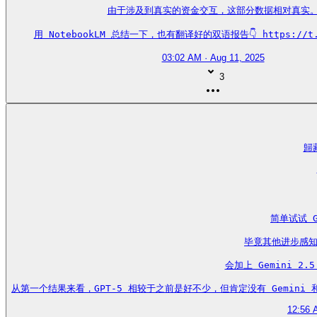
由于涉及到真实的资金交互，这部分数据相对真实。
用 NotebookLM 总结一下，也有翻译好的双语报告👇 https://t.c
03:02 AM · Aug 11, 2025
3
歸藏
简单试试 G
毕竟其他进步感知
会加上 Gemini 2.5
从第一个结果来看，GPT-5 相较于之前是好不少，但肯定没有 Gemini 和 Cl
12:56 