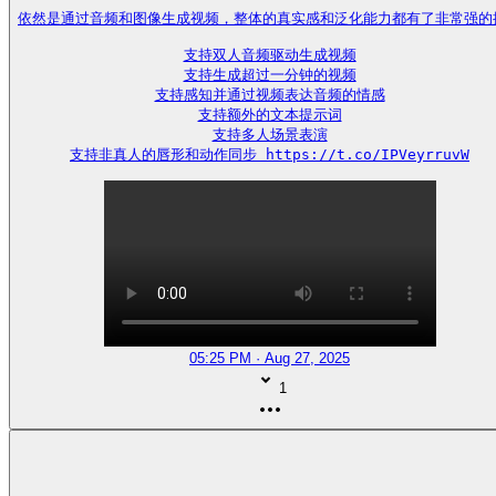
依然是通过音频和图像生成视频，整体的真实感和泛化能力都有了非常强的提
支持双人音频驱动生成视频

支持生成超过一分钟的视频

支持感知并通过视频表达音频的情感

支持额外的文本提示词

支持多人场景表演

支持非真人的唇形和动作同步 https://t.co/IPVeyrruvW
05:25 PM · Aug 27, 2025
1