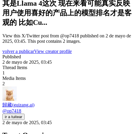
其是Llama 4这次 现在来看可能真实反映
用户使用喜好的产品上的模型排名才是客
观的 比如Cu...
View this X/Twitter post from @op7418 published on 2 de mayo de
2025, 03:45. This post contains 2 images.
volver a publicar
View creator profile
Published
2 de mayo de 2025, 03:45
Thread Items
1
Media Items
2
歸藏(guizang.ai)
@
op7418
ir a tuitear
2 de mayo de 2025, 03:45