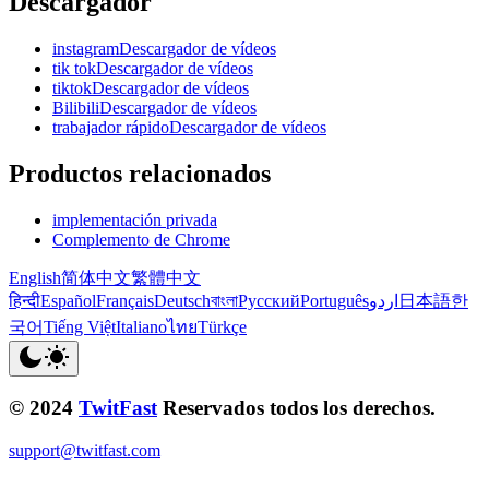
Descargador
instagramDescargador de vídeos
tik tokDescargador de vídeos
tiktokDescargador de vídeos
BilibiliDescargador de vídeos
trabajador rápidoDescargador de vídeos
Productos relacionados
implementación privada
Complemento de Chrome
English
简体中文
繁體中文
हिन्दी
Español
Français
Deutsch
বাংলা
Русский
Português
اردو
日本語
한
국어
Tiếng Việt
Italiano
ไทย
Türkçe
© 2024
TwitFast
Reservados todos los derechos.
support@twitfast.com