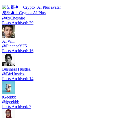
柴郡🔔｜Crypto+AI Plus
@
0xCheshire
Posts Archived
:
29
AI Will
@
FinanceYF5
Posts Archived
:
16
Business Hustlez
@
BizHustlez
Posts Archived
:
14
iGeekbb
@
igeekbb
Posts Archived
:
7