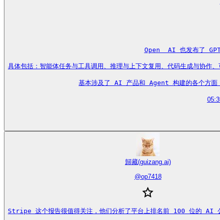
Open  AI 也发布了 
具体包括：智能体任务与工具调用、推理与上下文复用、代码生成与协作、可控性与
基本涉及了 AI 产品和 Agent 构建的各个方面，我
05:3
歸藏(guizang.ai)
@
op7418
Stripe 这个报告很值得关注，他们分析了平台上排名前 100 位的 AI