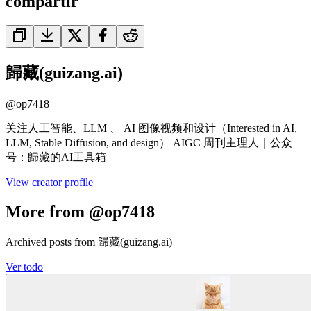
compartir
歸藏(guizang.ai)
@
op7418
关注人工智能、LLM 、 AI 图像视频和设计（Interested in AI,
LLM, Stable Diffusion, and design） AIGC 周刊主理人｜公众
号：歸藏的AI工具箱
View creator profile
More from @op7418
Archived posts from 歸藏(guizang.ai)
Ver todo