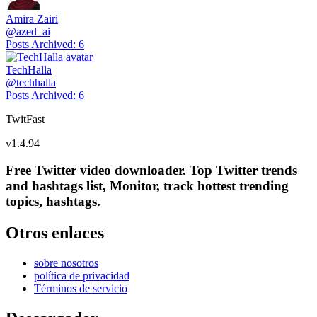
Amira Zairi
@
azed_ai
Posts Archived
:
6
TechHalla
@
techhalla
Posts Archived
:
6
TwitFast
v
1.4.94
Free Twitter video downloader. Top Twitter trends
and hashtags list, Monitor, track hottest trending
topics, hashtags.
Otros enlaces
sobre nosotros
política de privacidad
Términos de servicio