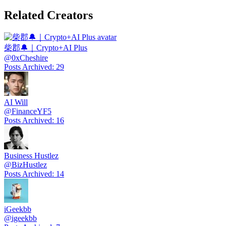
Related Creators
柴郡🔔｜Crypto+AI Plus
@
0xCheshire
Posts Archived
:
29
AI Will
@
FinanceYF5
Posts Archived
:
16
Business Hustlez
@
BizHustlez
Posts Archived
:
14
iGeekbb
@
igeekbb