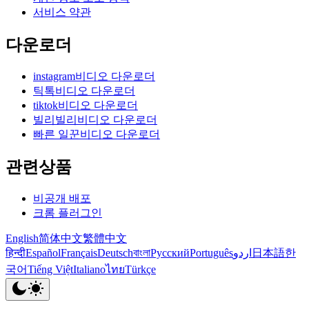
서비스 약관
다운로더
instagram비디오 다운로더
틱톡비디오 다운로더
tiktok비디오 다운로더
빌리빌리비디오 다운로더
빠른 일꾼비디오 다운로더
관련상품
비공개 배포
크롬 플러그인
English
简体中文
繁體中文
हिन्दी
Español
Français
Deutsch
বাংলা
Русский
Português
اردو
日本語
한
국어
Tiếng Việt
Italiano
ไทย
Türkçe