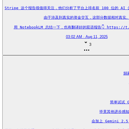
Stripe 这个报告很值得关注，他们分析了平台上排名前 100 位的 AI
由于涉及到真实的资金交互，这部分数据相对真实。
用 NotebookLM 总结一下，也有翻译好的双语报告👇 https://t.c
03:02 AM · Aug 11, 2025
3
歸藏
简单试试 G
毕竟其他进步感知
会加上 Gemini 2.5