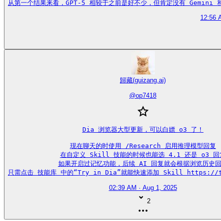
从第一个结果来看，GPT-5 相较于之前是好不少，但肯定没有 Gemini 和 Cl
12:56 
歸藏(guizang.ai)
@
op7418
Dia 浏览器大型更新，可以白嫖 o3 了！

现在聊天的时使用 /Research 启用推理模型回复

在自定义 Skill 技能的时候也能选 4.1 还是 o3 回复
如果开启过记忆功能，后续 AI 回复就会根据浏览历史回
只需点击 技能库 中的“Try in Dia”就能快速添加 Skill https://t.
02:39 AM · Aug 1, 2025
2