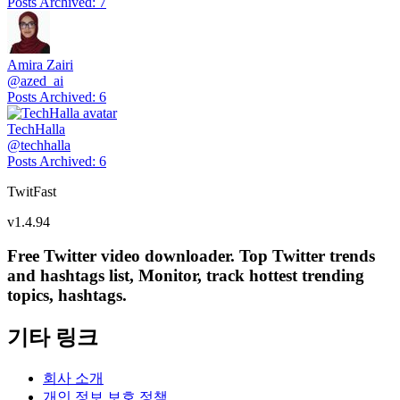
Posts Archived
:
7
Amira Zairi
@
azed_ai
Posts Archived
:
6
TechHalla
@
techhalla
Posts Archived
:
6
TwitFast
v
1.4.94
Free Twitter video downloader. Top Twitter trends
and hashtags list, Monitor, track hottest trending
topics, hashtags.
기타 링크
회사 소개
개인 정보 보호 정책