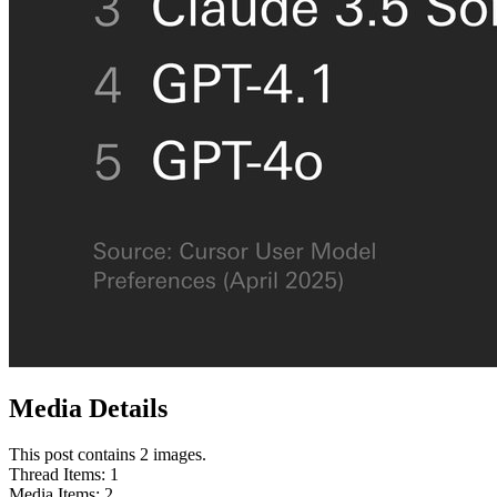
Media Details
This post contains 2 images.
Thread Items
:
1
Media Items
:
2