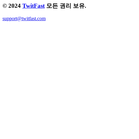
© 2024
TwitFast
모든 권리 보유.
support@twitfast.com