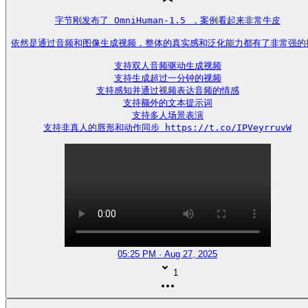
字节刚发布了 OmniHuman-1.5 ，案例看起来非常牛皮

依然是通过音频和图像生成视频，整体的真实感和泛化能力都有了非常强的提
支持双人音频驱动生成视频

支持生成超过一分钟的视频

支持感知并通过视频表达音频的情感

支持额外的文本提示词

支持多人场景表演

支持非真人的唇形和动作同步 https://t.co/IPVeyrruvW
05:25 PM · Aug 27, 2025
1