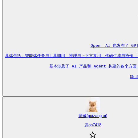
Open  AI 也发布了 
具体包括：智能体任务与工具调用、推理与上下文复用、代码生成与协作、可控性与
基本涉及了 AI 产品和 Agent 构建的各个方面，我
05:3
歸藏(guizang.ai)
@
op7418