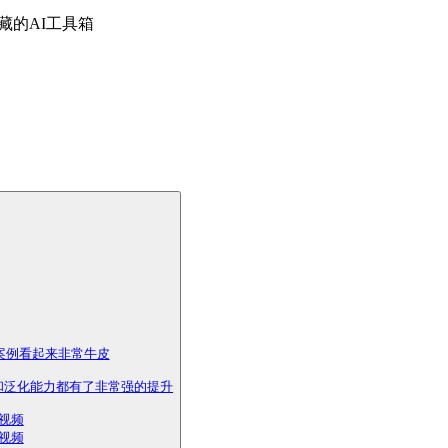
号：歸藏的AI工具箱
，案例看起来非常牛皮

泛化能力都有了非常强的提升

频

频
