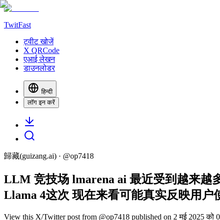
TwitFast
ट्वीट खोजें
X QRCode
एआई लेखन
डाउनलोडर
हिन्दी
लॉग इन करें
歸藏(guizang.ai)
· @
op7418
LLM 竞技场 lmarena ai 最近
Llama 4这次 现在来看可能真实反映用
View this X/Twitter post from @op7418 published on 2 मई 2025 को 03