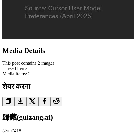
Media Details
This post contains 2 images.
Thread Items
:
1
Media Items
:
2
शेयर करना
歸藏(guizang.ai)
@
op7418