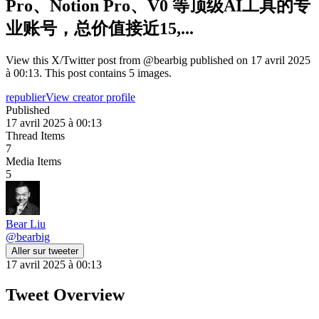
Pro、Notion Pro、V0 等顶级AI工具的专
业账号，总价值接近15,...
View this X/Twitter post from @bearbig published on 17 avril 2025
à 00:13. This post contains 5 images.
republier
View creator profile
Published
17 avril 2025 à 00:13
Thread Items
7
Media Items
5
Bear Liu
@
bearbig
Aller sur tweeter
17 avril 2025 à 00:13
Tweet Overview