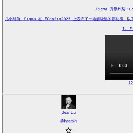
Figma 升级炸裂！C
几小时前，Figma 在 #Config2025 上发布了一堆超级酷的新功
1. 
12
Bear Liu
@
bearbig