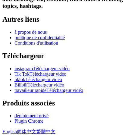
topics, hashtags.
Autres liens
à propos de nous
politique de confidentialité
Conditions d'utilisation
Téléchargeur
instagramTéléchargeur vidéo
Tik TokTéléchargeur vidéo
tiktokTéléchargeur vidéo
BilibiliTéléchargeur vidéo
travailleur rapideTéléchargeur vidéo
Produits associés
déploiement privé
Plugin Chrome
English
简体中文
繁體中文