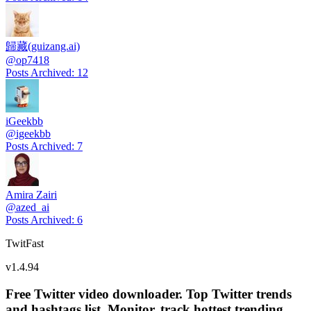
歸藏(guizang.ai)
@
op7418
Posts Archived
:
12
iGeekbb
@
igeekbb
Posts Archived
:
7
Amira Zairi
@
azed_ai
Posts Archived
:
6
TwitFast
v
1.4.94
Free Twitter video downloader. Top Twitter trends
and hashtags list, Monitor, track hottest trending