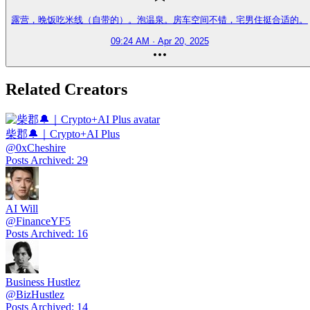
露营，晚饭吃米线（自带的）。泡温泉。房车空间不错，宅男住挺合适的。
09:24 AM · Apr 20, 2025
Related Creators
柴郡🔔｜Crypto+AI Plus
@
0xCheshire
Posts Archived
:
29
AI Will
@
FinanceYF5
Posts Archived
:
16
Business Hustlez
@
BizHustlez
Posts Archived
:
14