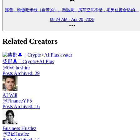
露营，晚饭吃米线（自带的）。泡温泉。房车空间不错，宅男住挺合适的。
09:24 AM · Apr 20, 2025
Related Creators
柴郡🔔｜Crypto+AI Plus
@
0xCheshire
Posts Archived
:
29
AI Will
@
FinanceYF5
Posts Archived
:
16
Business Hustlez
@
BizHustlez
Posts Archived
:
14