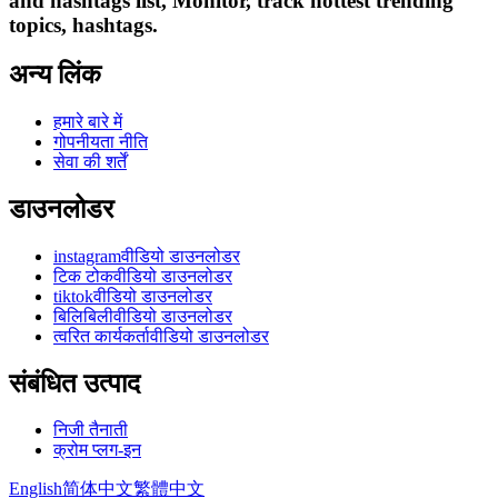
and hashtags list, Monitor, track hottest trending
topics, hashtags.
अन्य लिंक
हमारे बारे में
गोपनीयता नीति
सेवा की शर्तें
डाउनलोडर
instagramवीडियो डाउनलोडर
टिक टोकवीडियो डाउनलोडर
tiktokवीडियो डाउनलोडर
बिलिबिलीवीडियो डाउनलोडर
त्वरित कार्यकर्तावीडियो डाउनलोडर
संबंधित उत्पाद
निजी तैनाती
क्रोम प्लग-इन
English
简体中文
繁體中文