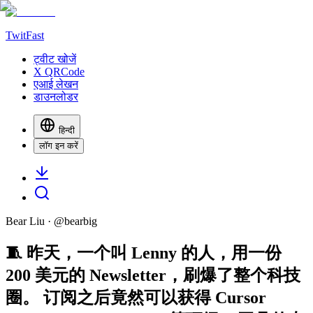
TwitFast
ट्वीट खोजें
X QRCode
एआई लेखन
डाउनलोडर
हिन्दी
लॉग इन करें
Bear Liu
· @
bearbig
🧵 昨天，一个叫 Lenny 的人，用一份
200 美元的 Newsletter，刷爆了整个科技
圈。 订阅之后竟然可以获得 Cursor