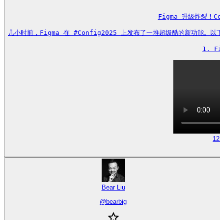
Figma 升级炸裂！C
几小时前，Figma 在 #Config2025 上发布了一堆超级酷的新功
1. 
12
Bear Liu
@
bearbig