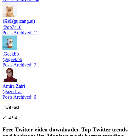
歸藏(guizang.ai)
@
op7418
Posts Archived
:
12
iGeekbb
@
igeekbb
Posts Archived
:
7
Amira Zairi
@
azed_ai
Posts Archived
:
6
TwitFast
v
1.4.94
Free Twitter video downloader. Top Twitter trends