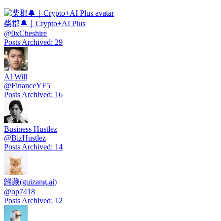
柴郡🔔｜Crypto+AI Plus
@
0xCheshire
Posts Archived
:
29
AI Will
@
FinanceYF5
Posts Archived
:
16
Business Hustlez
@
BizHustlez
Posts Archived
:
14
歸藏(guizang.ai)
@
op7418
Posts Archived
:
12