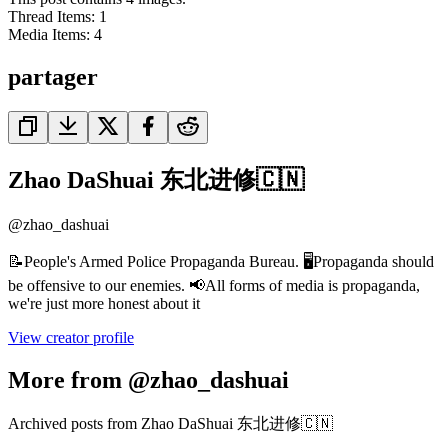
Thread Items
:
1
Media Items
:
4
partager
Zhao DaShuai 东北进修🇨🇳
@
zhao_dashuai
📝People's Armed Police Propaganda Bureau. 🖥️Propaganda should
be offensive to our enemies. 📢All forms of media is propaganda,
we're just more honest about it
View creator profile
More from @zhao_dashuai
Archived posts from Zhao DaShuai 东北进修🇨🇳