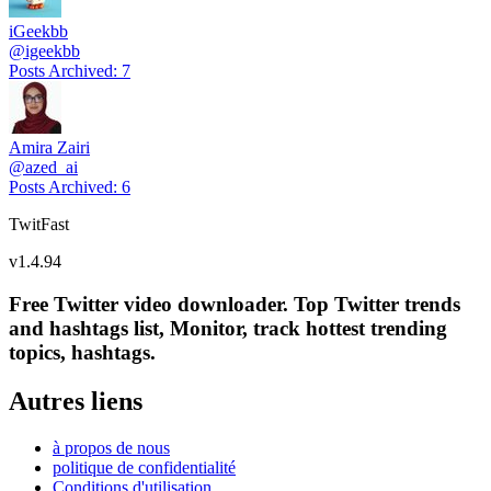
iGeekbb
@
igeekbb
Posts Archived
:
7
Amira Zairi
@
azed_ai
Posts Archived
:
6
TwitFast
v
1.4.94
Free Twitter video downloader. Top Twitter trends
and hashtags list, Monitor, track hottest trending
topics, hashtags.
Autres liens
à propos de nous
politique de confidentialité
Conditions d'utilisation