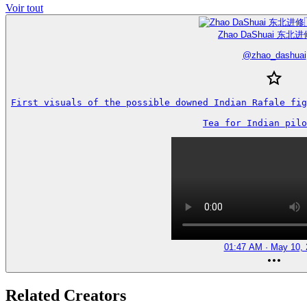
Voir tout
Zhao DaShuai 东北进
@
zhao_dashuai
First visuals of the possible downed Indian Rafale fig
Tea for Indian pilo
01:47 AM · May 10, 
Related Creators