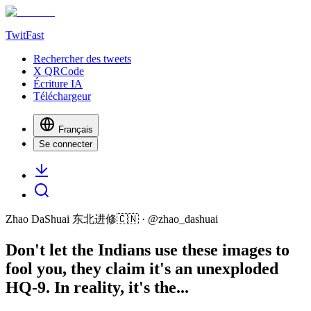
TwitFast
Rechercher des tweets
X QRCode
Écriture IA
Téléchargeur
Français
Se connecter
Zhao DaShuai 东北进修🇨🇳
· @
zhao_dashuai
Don't let the Indians use these images to
fool you, they claim it's an unexploded
HQ-9. In reality, it's the...