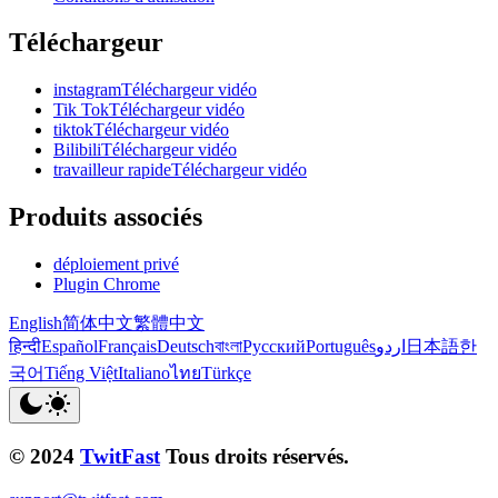
Téléchargeur
instagramTéléchargeur vidéo
Tik TokTéléchargeur vidéo
tiktokTéléchargeur vidéo
BilibiliTéléchargeur vidéo
travailleur rapideTéléchargeur vidéo
Produits associés
déploiement privé
Plugin Chrome
English
简体中文
繁體中文
हिन्दी
Español
Français
Deutsch
বাংলা
Русский
Português
اردو
日本語
한
국어
Tiếng Việt
Italiano
ไทย
Türkçe
© 2024
TwitFast
Tous droits réservés.