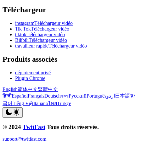
Téléchargeur
instagramTéléchargeur vidéo
Tik TokTéléchargeur vidéo
tiktokTéléchargeur vidéo
BilibiliTéléchargeur vidéo
travailleur rapideTéléchargeur vidéo
Produits associés
déploiement privé
Plugin Chrome
English
简体中文
繁體中文
हिन्दी
Español
Français
Deutsch
বাংলা
Русский
Português
اردو
日本語
한
국어
Tiếng Việt
Italiano
ไทย
Türkçe
© 2024
TwitFast
Tous droits réservés.
support@twitfast.com