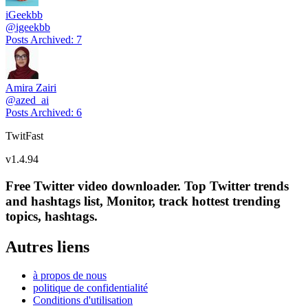
iGeekbb
@
igeekbb
Posts Archived
:
7
Amira Zairi
@
azed_ai
Posts Archived
:
6
TwitFast
v
1.4.94
Free Twitter video downloader. Top Twitter trends
and hashtags list, Monitor, track hottest trending
topics, hashtags.
Autres liens
à propos de nous
politique de confidentialité
Conditions d'utilisation