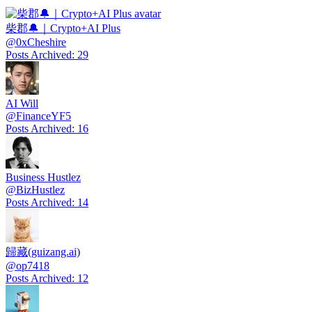
柴郡🔔｜Crypto+AI Plus
@
0xCheshire
Posts Archived
:
29
AI Will
@
FinanceYF5
Posts Archived
:
16
Business Hustlez
@
BizHustlez
Posts Archived
:
14
歸藏(guizang.ai)
@
op7418
Posts Archived
:
12