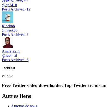
歸藏(guizang.ai)
@
op7418
Posts Archived
:
12
iGeekbb
@
igeekbb
Posts Archived
:
7
Amira Zairi
@
azed_ai
Posts Archived
:
6
TwitFast
v
1.4.94
Free Twitter video downloader. Top Twitter trends and 
Autres liens
à propos de nous