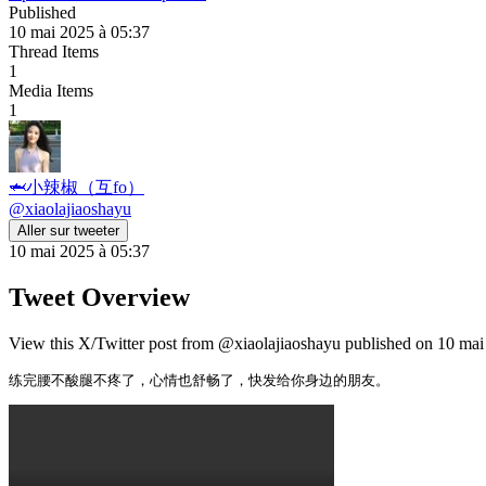
Published
10 mai 2025 à 05:37
Thread Items
1
Media Items
1
🦈小辣椒（互fo）
@
xiaolajiaoshayu
Aller sur tweeter
10 mai 2025 à 05:37
Tweet Overview
View this X/Twitter post from @xiaolajiaoshayu published on 10 mai 
练完腰不酸腿不疼了，心情也舒畅了，快发给你身边的朋友。 