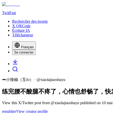
TwitFast
Rechercher des tweets
X QRCode
Écriture IA
Téléchargeur
Français
Se connecter
🦈小辣椒（互fo）
· @
xiaolajiaoshayu
练完腰不酸腿不疼了，心情也舒畅了，快
View this X/Twitter post from @xiaolajiaoshayu published on 10 mai 
republier
View creator profile