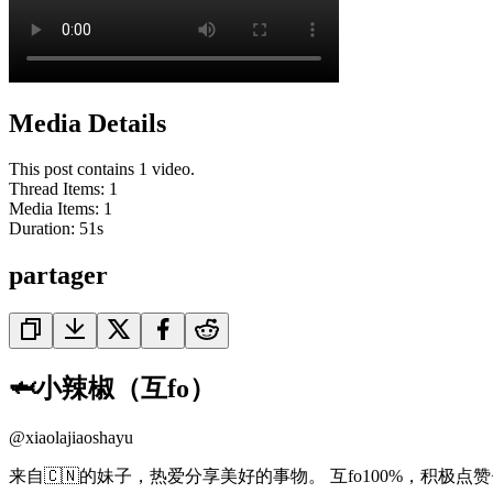
Media Details
This post contains 1 video.
Thread Items
:
1
Media Items
:
1
Duration:
51
s
partager
🦈小辣椒（互fo）
@
xiaolajiaoshayu
来自🇨🇳的妹子，热爱分享美好的事物。 互fo100%，积极点