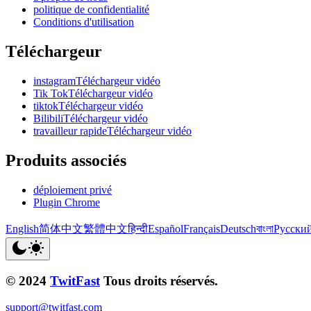
politique de confidentialité
Conditions d'utilisation
Téléchargeur
instagramTéléchargeur vidéo
Tik TokTéléchargeur vidéo
tiktokTéléchargeur vidéo
BilibiliTéléchargeur vidéo
travailleur rapideTéléchargeur vidéo
Produits associés
déploiement privé
Plugin Chrome
English
简体中文
繁體中文
हिन्दी
Español
Français
Deutsch
বাংলা
Русски
© 2024
TwitFast
Tous droits réservés.
support@twitfast.com