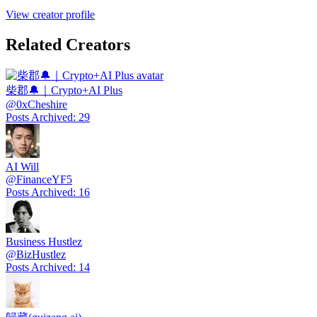
View creator profile
Related Creators
柴郡🔔｜Crypto+AI Plus
@
0xCheshire
Posts Archived
:
29
AI Will
@
FinanceYF5
Posts Archived
:
16
Business Hustlez
@
BizHustlez
Posts Archived
:
14