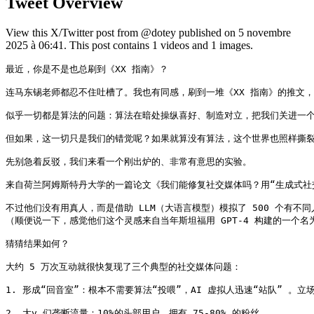
Tweet Overview
View this X/Twitter post from @dotey published on 5 novembre
2025 à 06:41. This post contains 1 videos and 1 images.
最近，你是不是也总刷到《XX 指南》？

连马东锡老师都忍不住吐槽了。我也有同感，刷到一堆《XX 指南》的推文，
似乎一切都是算法的问题：算法在暗处操纵喜好、制造对立，把我们关进一个
但如果，这一切只是我们的错觉呢？如果就算没有算法，这个世界也照样撕裂，
先别急着反驳，我们来看一个刚出炉的、非常有意思的实验。

来自荷兰阿姆斯特丹大学的一篇论文《我们能修复社交媒体吗？用“生成式社交
不过他们没有用真人，而是借助 LLM（大语言模型）模拟了 500 个有不
（顺便说一下，感觉他们这个灵感来自当年斯坦福用 GPT-4 构建的一个名为
猜猜结果如何？

大约 5 万次互动就很快复现了三个典型的社交媒体问题：

1. 形成“回音室”：根本不需要算法“投喂”，AI 虚拟人迅速“站队” 
2. 大v 们垄断流量：10%的头部用户，拥有 75-80% 的粉丝。
