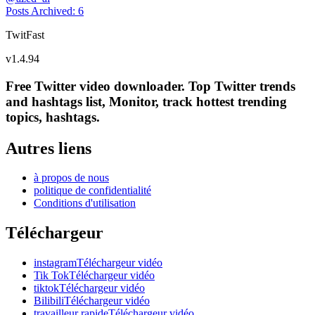
Posts Archived
:
6
TwitFast
v
1.4.94
Free Twitter video downloader. Top Twitter trends
and hashtags list, Monitor, track hottest trending
topics, hashtags.
Autres liens
à propos de nous
politique de confidentialité
Conditions d'utilisation
Téléchargeur
instagramTéléchargeur vidéo
Tik TokTéléchargeur vidéo
tiktokTéléchargeur vidéo
BilibiliTéléchargeur vidéo
travailleur rapideTéléchargeur vidéo