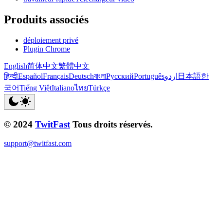
Produits associés
déploiement privé
Plugin Chrome
English
简体中文
繁體中文
हिन्दी
Español
Français
Deutsch
বাংলা
Русский
Português
اردو
日本語
한
국어
Tiếng Việt
Italiano
ไทย
Türkçe
© 2024
TwitFast
Tous droits réservés.
support@twitfast.com