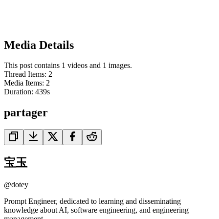
Media Details
This post contains 1 videos and 1 images.
Thread Items
:
2
Media Items
:
2
Duration:
439
s
partager
宝玉
@
dotey
Prompt Engineer, dedicated to learning and disseminating
knowledge about AI, software engineering, and engineering
management.