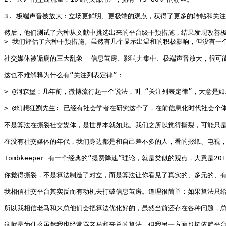
3. 极端声音被放大：立场更鲜明、更极端的观点，获得了更多的转帖和关注
然后，他们测试了六种从文献中挑选出来的平台级干预措施，结果发现改善极
> 我们评估了六种干预措施。虽然有几个显示出温和的积极影响，但没有一个
社交媒体被诟病的三大乱象——信息茧房、影响力集中、极端声音放大，很可能
这也不难解释为什么有“关注列表定律”：

> @河森堡：几年前，微博流行起一个说法，叫 “关注列表定律”，大意是
> @幻想狂劉先生: 已经有社会学者在研究这个了，在前信息化时代社会
不是算法在撕裂社交媒体，是世界本就如此。我们之所以觉得撕裂，可能只是
在没有社交媒体的年代，我们身边都是和自己差不多的人，看的报纸、电视，
Tombkeeper 有一个经典的“提费降速”理论，就是类似的观点，大意是2
你觉得撕裂，不是算法制造了对立，而是算法让你看见了真实的、多元的、有
我相信社交平台其实反而有动机去打破信息茧房。道理很简单：如果算法只给
所以我相信老马和来总他们会把算法优化好的，虽然当前还存在各种问题，总
这就是为什么虽然我也经常骂老马和来总的算法，但我另一方面也挺依赖平台的推送