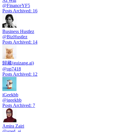
AI Will
@
FinanceYF5
Posts Archived
:
16
Business Hustlez
@
BizHustlez
Posts Archived
:
14
歸藏(guizang.ai)
@
op7418
Posts Archived
:
12
iGeekbb
@
igeekbb
Posts Archived
:
7
Amira Zairi
@
azed_ai