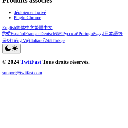
Produits associés
déploiement privé
Plugin Chrome
English
简体中文
繁體中文
हिन्दी
Español
Français
Deutsch
বাংলা
Русский
Português
اردو
日本語
한
국어
Tiếng Việt
Italiano
ไทย
Türkçe
© 2024
TwitFast
Tous droits réservés.
support@twitfast.com