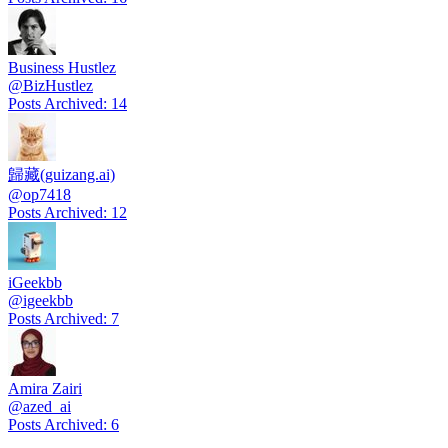
Business Hustlez
@
BizHustlez
Posts Archived
:
14
歸藏(guizang.ai)
@
op7418
Posts Archived
:
12
iGeekbb
@
igeekbb
Posts Archived
:
7
Amira Zairi
@
azed_ai
Posts Archived
:
6