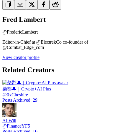
Fred Lambert
@
FredericLambert
Editor-in-Chief at @ElectrekCo co-founder of
@Combat_Edge_com
View creator profile
Related Creators
柴郡🔔｜Crypto+AI Plus
@
0xCheshire
Posts Archived
:
29
AI Will
@
FinanceYF5
Posts Archived
:
16