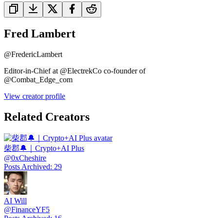
Fred Lambert
@
FredericLambert
Editor-in-Chief at @ElectrekCo co-founder of
@Combat_Edge_com
View creator profile
Related Creators
柴郡🔔｜Crypto+AI Plus
@
0xCheshire
Posts Archived
:
29
AI Will
@
FinanceYF5