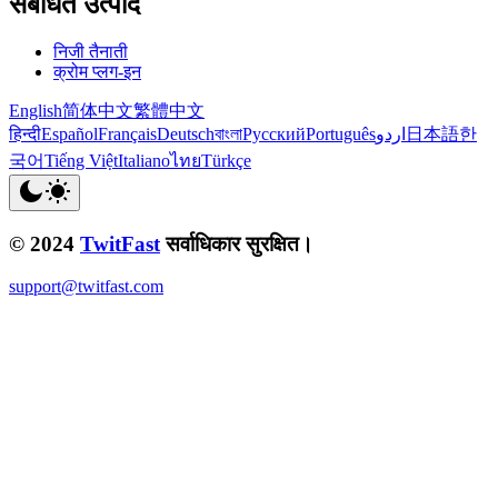
संबंधित उत्पाद
निजी तैनाती
क्रोम प्लग-इन
English
简体中文
繁體中文
हिन्दी
Español
Français
Deutsch
বাংলা
Русский
Português
اردو
日本語
한
국어
Tiếng Việt
Italiano
ไทย
Türkçe
© 2024
TwitFast
सर्वाधिकार सुरक्षित।
support@twitfast.com