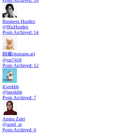
Posts Archived
:
16
Business Hustlez
@
BizHustlez
Posts Archived
:
14
歸藏(guizang.ai)
@
op7418
Posts Archived
:
12
iGeekbb
@
igeekbb
Posts Archived
:
7
Amira Zairi
@
azed_ai
Posts Archived
:
6