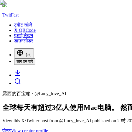
TwitFast
ट्वीट खोजें
X QRCode
एआई लेखन
डाउनलोडर
हिन्दी
लॉग इन करें
露西的百宝箱
· @
Lucy_love_AI
全球每天有超过3亿人使用Mac电脑。 然
View this X/Twitter post from @Lucy_love_AI published on 2 मई 2025
पोस्ट
View creator profile