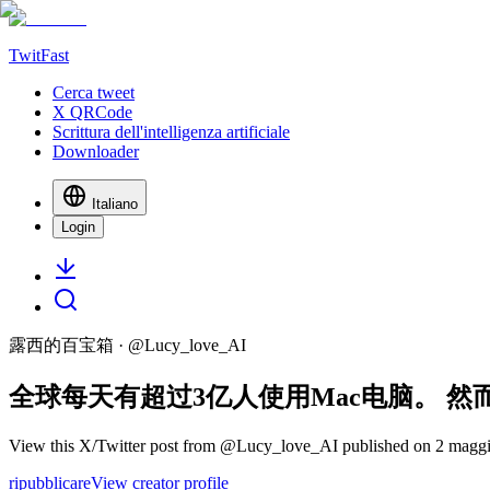
TwitFast
Cerca tweet
X QRCode
Scrittura dell'intelligenza artificiale
Downloader
Italiano
Login
露西的百宝箱
· @
Lucy_love_AI
全球每天有超过3亿人使用Mac电脑。 然
View this X/Twitter post from @Lucy_love_AI published on 2 maggio 
ripubblicare
View creator profile