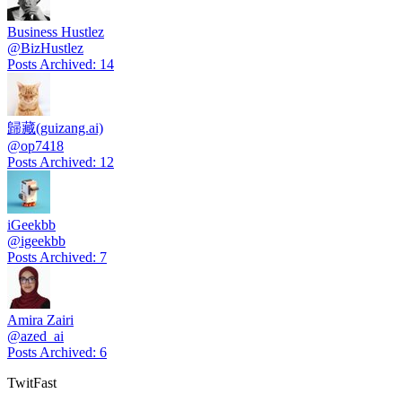
Business Hustlez
@
BizHustlez
Posts Archived
:
14
歸藏(guizang.ai)
@
op7418
Posts Archived
:
12
iGeekbb
@
igeekbb
Posts Archived
:
7
Amira Zairi
@
azed_ai
Posts Archived
:
6
TwitFast