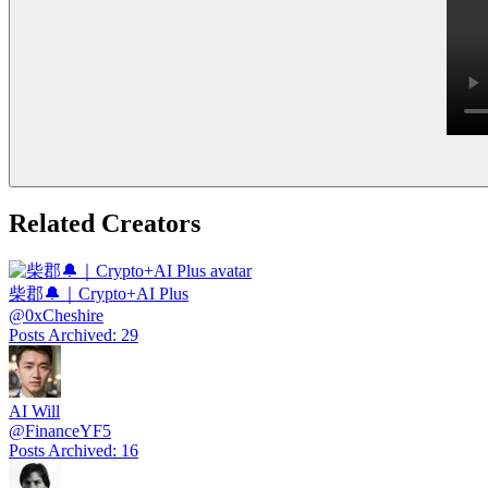
Related Creators
柴郡🔔｜Crypto+AI Plus
@
0xCheshire
Posts Archived
:
29
AI Will
@
FinanceYF5
Posts Archived
:
16