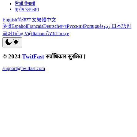
निजी तैनाती
क्रोम प्लग-इन
English
简体中文
繁體中文
हिन्दी
Español
Français
Deutsch
বাংলা
Русский
Português
اردو
日本語
한
국어
Tiếng Việt
Italiano
ไทย
Türkçe
© 2024
TwitFast
सर्वाधिकार सुरक्षित।
support@twitfast.com