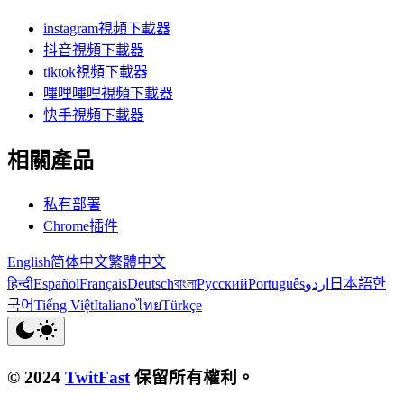
instagram視頻下載器
抖音視頻下載器
tiktok視頻下載器
嗶哩嗶哩視頻下載器
快手視頻下載器
相關產品
私有部署
Chrome插件
English
简体中文
繁體中文
हिन्दी
Español
Français
Deutsch
বাংলা
Русский
Português
اردو
日本語
한
국어
Tiếng Việt
Italiano
ไทย
Türkçe
© 2024
TwitFast
保留所有權利。