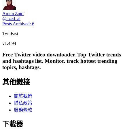
Amira Zairi
@
azed_ai
Posts Archived
:
6
TwitFast
v
1.4.94
Free Twitter video downloader. Top Twitter trends
and hashtags list, Monitor, track hottest trending
topics, hashtags.
其他鏈接
關於我們
隱私政策
服務條款
下載器