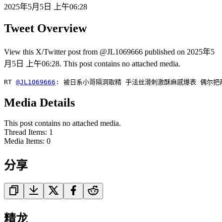
2025年5月5日 上午06:28
Tweet Overview
View this X/Twitter post from @JL1069666 published on 2025年5
月5日 上午06:28. This post contains no attached media.
RT 
@JL1069666
: 被日系小哥隔洞取精 手法丝滑刺激酥麻感爆表 偶尔把
Media Details
This post contains no attached media.
Thread Items
:
1
Media Items
:
0
分享
精龙