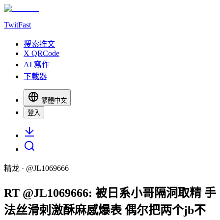
TwitFast
搜索推文
X QRCode
AI 寫作
下載器
繁體中文
登入
精龙
· @
JL1069666
RT @JL1069666: 被日系小哥隔洞取精 手
法丝滑刺激酥麻感爆表 偶尔把两个jb不