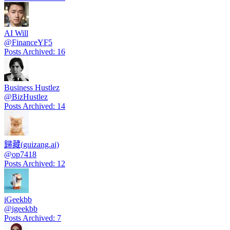
AI Will
@
FinanceYF5
Posts Archived
:
16
Business Hustlez
@
BizHustlez
Posts Archived
:
14
歸藏(guizang.ai)
@
op7418
Posts Archived
:
12
iGeekbb
@
igeekbb
Posts Archived
:
7